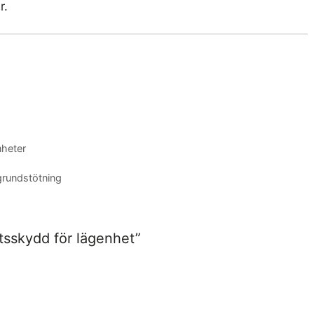
r.
heter
grundstötning
ttsskydd för lägenhet”