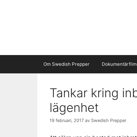
Hoppa
till
innehåll
Om Swedish Prepper
Dokumentärfilm
Tankar kring in
lägenhet
19 februari, 2017
av
Swedish Prepper