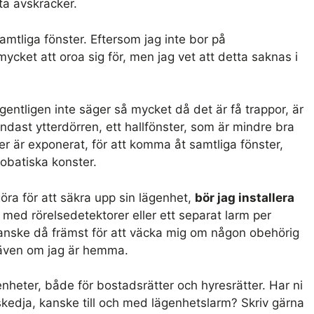
ta avskräcker.
samtliga fönster. Eftersom jag inte bor på
ycket att oroa sig för, men jag vet att detta saknas i
gentligen inte säger så mycket då det är få trappor, är
. Endast ytterdörren, ett hallfönster, som är mindre bra
er är exponerat, för att komma åt samtliga fönster,
robatiska konster.
öra för att säkra upp sin lägenhet,
bör jag installera
 med rörelsedetektorer eller ett separat larm per
anske då främst för att väcka mig om någon obehörig
r även om jag är hemma.
enheter, både för bostadsrätter och hyresrätter. Har ni
tskedja, kanske till och med lägenhetslarm? Skriv gärna