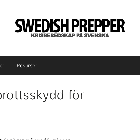
er
Resurser
brottsskydd för