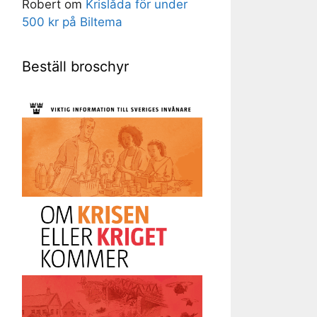
Robert
om
Krislåda för under
500 kr på Biltema
Beställ broschyr