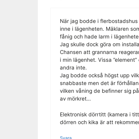
När jag bodde i flerbostadshus 
inne i lägenheten. Mäklaren som
fånig och hade larm i lägenhete
Jag skulle dock göra om install
Chansen att grannarna reagerar
i min lägenhet. Vissa ”element” 
andra inte.
Jag bodde också högst upp vilk
snabbaste men det är förhålland
vilken våning de befinner sig på
av mörkret…
Elektronisk dörrtitt (kamera i ti
dörren och kika är att rekomme
Svara