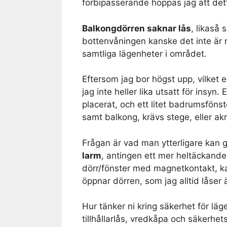
förbipasserande hoppas jag att det
Balkongdörren saknar lås
, likaså 
bottenvåningen kanske det inte är m
samtliga lägenheter i området.
Eftersom jag bor högst upp, vilket e
jag inte heller lika utsatt för insyn
placerat, och ett litet badrumsfönst
samt balkong, krävs stege, eller ak
Frågan är vad man ytterligare kan g
larm
, antingen ett mer heltäckande
dörr/fönster med magnetkontakt, k
öppnar dörren, som jag alltid låse
Hur tänker ni kring säkerhet för läg
tillhållarlås, vredkåpa och säkerhe