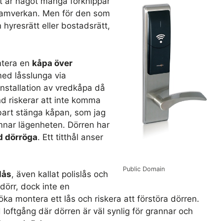
tt är något många förknippar
samverkan. Men för den som
 hyresrätt eller bostadsrätt,
ontera en
kåpa över
med låsslunga via
installation av vredkåpa då
d riskerar att inte komma
nbart stänga kåpan, som jag
ämnar lägenheten. Dörren har
d dörröga
. Ett titthål anser
Public Domain
lås
, även kallat polislås och
dörr, dock inte en
rsöka montera ett lås och riskera att förstöra dörren.
 loftgång där dörren är väl synlig för grannar och