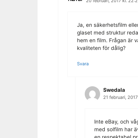
20 februari, 2017 kl. 22:
Ja, en säkerhetsfilm ell
glaset med struktur redan
hem en film. Frågan är v
kvaliteten för dålig?
Svara
Swedala
21 februari, 2017
Inte eBay, och vå
med solfilm har äv
en respektabel p