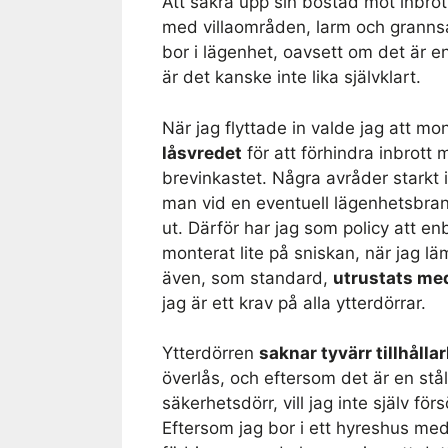
Att säkra upp sin bostad mot inbro
med villaområden, larm och grann
bor i lägenhet, oavsett om det är en
är det kanske inte lika självklart.
När jag flyttade in valde jag att m
låsvredet
för att förhindra inbrott 
brevinkastet. Några avråder starkt 
man vid en eventuell lägenhetsbran
ut. Därför har jag som policy att e
monterat lite på sniskan, när jag l
även, som standard,
utrustats me
jag är ett krav på alla ytterdörrar.
Ytterdörren
saknar tyvärr tillhållar
överlås, och eftersom det är en stål
säkerhetsdörr, vill jag inte själv fö
Eftersom jag bor i ett hyreshus med