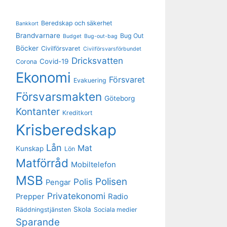
Beredskap och säkerhet
Bankkort
Brandvarnare
Bug Out
Budget
Bug-out-bag
Böcker
Civilförsvaret
Civilförsvarsförbundet
Dricksvatten
Covid-19
Corona
Ekonomi
Försvaret
Evakuering
Försvarsmakten
Göteborg
Kontanter
Kreditkort
Krisberedskap
Lån
Mat
Kunskap
Lön
Matförråd
Mobiltelefon
MSB
Polisen
Polis
Pengar
Privatekonomi
Prepper
Radio
Skola
Räddningstjänsten
Sociala medier
Sparande