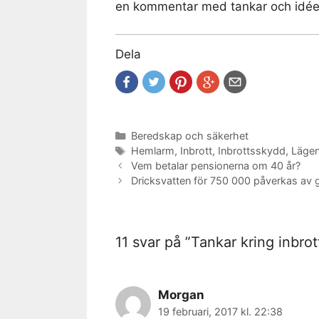
en kommentar med tankar och idée
Dela
Kategorier
Beredskap och säkerhet
Etiketter
Hemlarm
,
Inbrott
,
Inbrottsskydd
,
Lägen
Vem betalar pensionerna om 40 år?
Dricksvatten för 750 000 påverkas av 
11 svar på ”Tankar kring inbro
Morgan
19 februari, 2017 kl. 22:38