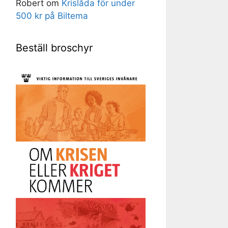
Robert
om
Krislåda för under
500 kr på Biltema
Beställ broschyr