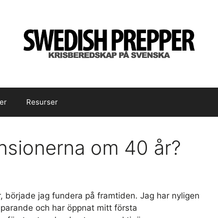
er
Resurser
nsionerna om 40 år?
r, började jag fundera på framtiden. Jag har nyligen
t sparande och har öppnat mitt första