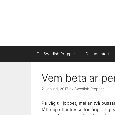
Hoppa
till
innehåll
Om Swedish Prepper
Dokumentärfilm
Vem betalar pe
21 januari, 2017
av
Swedish Prepper
På väg till jobbet, mellan två bussa
fått upp ett intresse för långsiktig