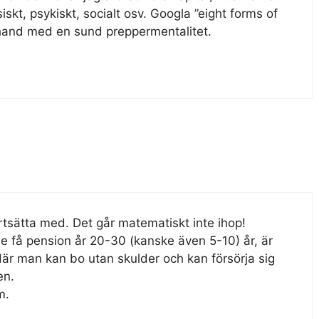
siskt, psykiskt, socialt osv. Googla ”eight forms of
i hand med en sund preppermentalitet.
rtsätta med. Det går matematiskt inte ihop!
le få pension år 20-30 (kanske även 5-10) år, är
e där man kan bo utan skulder och kan försörja sig
en.
m.