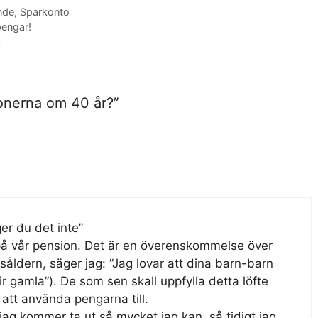
nde
,
Sparkonto
pengar!
t
ionerna om 40 år?”
er du det inte”
 på vår pension. Det är en överenskommelse över
rsåldern, säger jag: ”Jag lovar att dina barn-barn
r gamla”). De som sen skall uppfylla detta löfte
att använda pengarna till.
 jag kommer ta ut så mycket jag kan, så tidigt jag