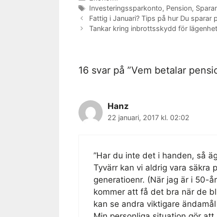
Etiketter
Investeringssparkonto
,
Pension
,
Spara
Fattig i Januari? Tips på hur Du sparar 
Tankar kring inbrottsskydd för lägenhe
16 svar på ”Vem betalar pens
Hanz
22 januari, 2017 kl. 02:02
”Har du inte det i handen, så äg
Tyvärr kan vi aldrig vara säkra
generatioenr. (När jag är i 50-å
kommer att få det bra när de bli
kan se andra viktigare ändamål 
Min personliga situation gör att