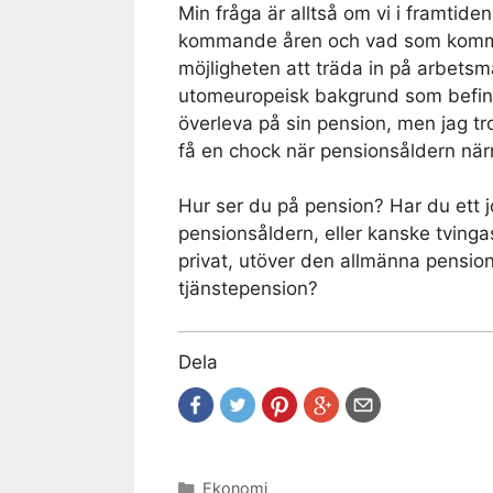
Min fråga är alltså om vi i framtide
kommande åren och vad som kommer
möjligheten att träda in på arbetsm
utomeuropeisk bakgrund som befinner
överleva på sin pension, men jag t
få en chock när pensionsåldern när
Hur ser du på pension? Har du ett j
pensionsåldern, eller kanske tvingas
privat, utöver den allmänna pensione
tjänstepension?
Dela
Kategorier
Ekonomi