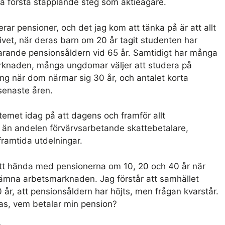
na första stapplande steg som aktieägare.
ar pensioner, och det jag kom att tänka på är att allt
 livet, när deras barn om 20 år tagit studenten har
varande pensionsåldern vid 65 år. Samtidigt har många
marknaden, många ungdomar väljer att studera på
ning när dom närmar sig 30 år, och antalet korta
senaste åren.
temet idag på att dagens och framför allt
 än andelen förvärvsarbetande skattebetalare,
 framtida utdelningar.
tt hända med pensionerna om 10, 20 och 40 år när
 lämna arbetsmarknaden. Jag förstår att samhället
år, att pensionsåldern har höjts, men frågan kvarstår.
as, vem betalar min pension?