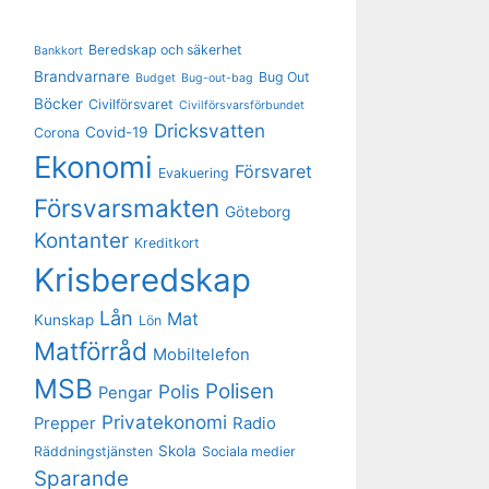
Beredskap och säkerhet
Bankkort
Brandvarnare
Bug Out
Budget
Bug-out-bag
Böcker
Civilförsvaret
Civilförsvarsförbundet
Dricksvatten
Covid-19
Corona
Ekonomi
Försvaret
Evakuering
Försvarsmakten
Göteborg
Kontanter
Kreditkort
Krisberedskap
Lån
Mat
Kunskap
Lön
Matförråd
Mobiltelefon
MSB
Polisen
Polis
Pengar
Privatekonomi
Prepper
Radio
Skola
Räddningstjänsten
Sociala medier
Sparande