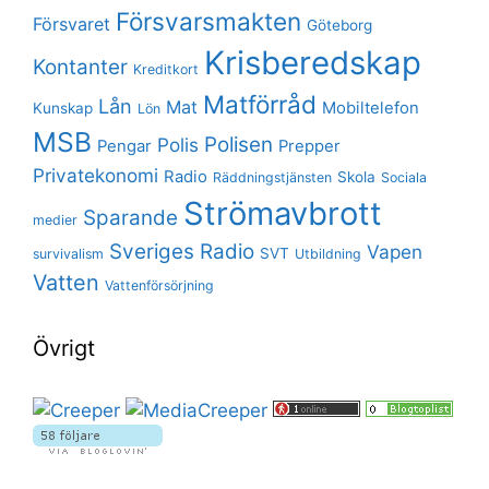
Försvarsmakten
Försvaret
Göteborg
Krisberedskap
Kontanter
Kreditkort
Matförråd
Lån
Mat
Mobiltelefon
Kunskap
Lön
MSB
Polisen
Polis
Pengar
Prepper
Privatekonomi
Radio
Skola
Räddningstjänsten
Sociala
Strömavbrott
Sparande
medier
Sveriges Radio
Vapen
SVT
survivalism
Utbildning
Vatten
Vattenförsörjning
Övrigt