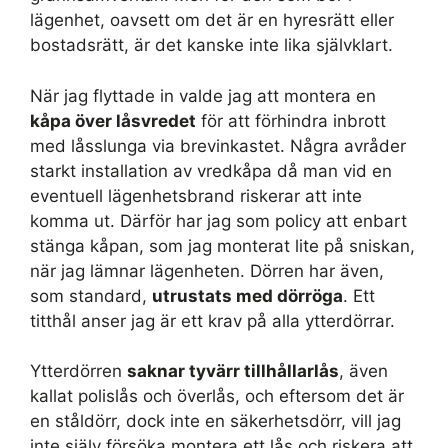
lägenhet, oavsett om det är en hyresrätt eller
bostadsrätt, är det kanske inte lika självklart.
När jag flyttade in valde jag att montera en
kåpa över låsvredet
för att förhindra inbrott
med låsslunga via brevinkastet. Några avråder
starkt installation av vredkåpa då man vid en
eventuell lägenhetsbrand riskerar att inte
komma ut. Därför har jag som policy att enbart
stänga kåpan, som jag monterat lite på sniskan,
när jag lämnar lägenheten. Dörren har även,
som standard,
utrustats med dörröga
. Ett
titthål anser jag är ett krav på alla ytterdörrar.
Ytterdörren
saknar tyvärr tillhållarlås
, även
kallat polislås och överlås, och eftersom det är
en ståldörr, dock inte en säkerhetsdörr, vill jag
inte själv försöka montera ett lås och riskera att