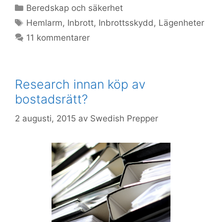
Kategorier
Beredskap och säkerhet
Etiketter
Hemlarm
,
Inbrott
,
Inbrottsskydd
,
Lägenheter
11 kommentarer
Research innan köp av
bostadsrätt?
2 augusti, 2015
av
Swedish Prepper