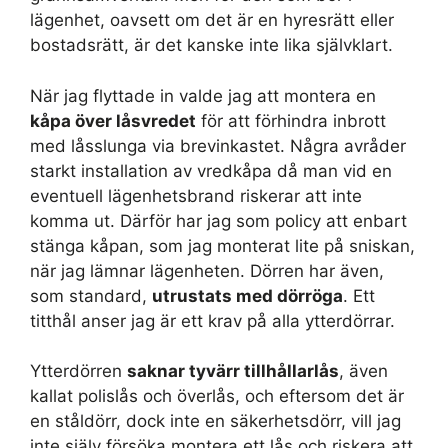
lägenhet, oavsett om det är en hyresrätt eller
bostadsrätt, är det kanske inte lika självklart.
När jag flyttade in valde jag att montera en
kåpa över låsvredet
för att förhindra inbrott
med låsslunga via brevinkastet. Några avråder
starkt installation av vredkåpa då man vid en
eventuell lägenhetsbrand riskerar att inte
komma ut. Därför har jag som policy att enbart
stänga kåpan, som jag monterat lite på sniskan,
när jag lämnar lägenheten. Dörren har även,
som standard,
utrustats med dörröga
. Ett
titthål anser jag är ett krav på alla ytterdörrar.
Ytterdörren
saknar tyvärr tillhållarlås
, även
kallat polislås och överlås, och eftersom det är
en ståldörr, dock inte en säkerhetsdörr, vill jag
inte själv försöka montera ett lås och riskera att