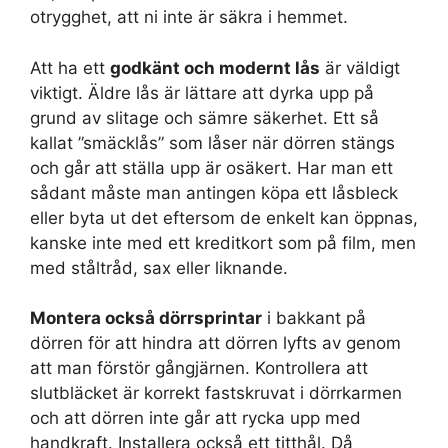
otrygghet, att ni inte är säkra i hemmet.
Att ha ett
godkänt och modernt lås
är väldigt
viktigt. Äldre lås är lättare att dyrka upp på
grund av slitage och sämre säkerhet. Ett så
kallat ”smäcklås” som låser när dörren stängs
och går att ställa upp är osäkert. Har man ett
sådant måste man antingen köpa ett låsbleck
eller byta ut det eftersom de enkelt kan öppnas,
kanske inte med ett kreditkort som på film, men
med ståltråd, sax eller liknande.
Montera också dörrsprintar
i bakkant på
dörren för att hindra att dörren lyfts av genom
att man förstör gångjärnen. Kontrollera att
slutbläcket är korrekt fastskruvat i dörrkarmen
och att dörren inte går att rycka upp med
handkraft. Installera också ett titthål. Då