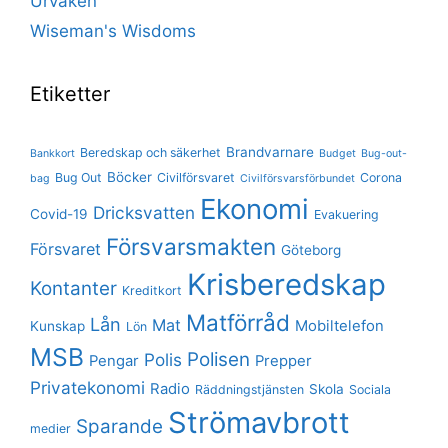
Urvaken
Wiseman's Wisdoms
Etiketter
Brandvarnare
Beredskap och säkerhet
Bankkort
Budget
Bug-out-
Böcker
Bug Out
Civilförsvaret
Corona
bag
Civilförsvarsförbundet
Ekonomi
Dricksvatten
Covid-19
Evakuering
Försvarsmakten
Försvaret
Göteborg
Krisberedskap
Kontanter
Kreditkort
Matförråd
Lån
Mat
Mobiltelefon
Kunskap
Lön
MSB
Polisen
Polis
Pengar
Prepper
Privatekonomi
Radio
Skola
Räddningstjänsten
Sociala
Strömavbrott
Sparande
medier