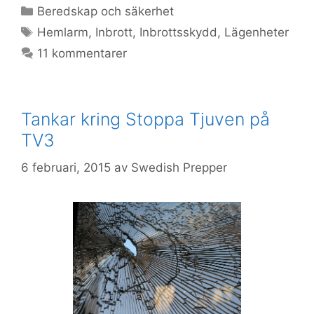
Kategorier
Beredskap och säkerhet
Etiketter
Hemlarm
,
Inbrott
,
Inbrottsskydd
,
Lägenheter
11 kommentarer
Tankar kring Stoppa Tjuven på
TV3
6 februari, 2015
av
Swedish Prepper