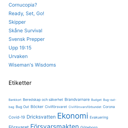
Cornucopia?
Ready, Set, Go!
Skipper
Skåne Survival
Svensk Prepper
Upp 19:15
Urvaken
Wiseman's Wisdoms
Etiketter
Brandvarnare
Beredskap och säkerhet
Bankkort
Budget
Bug-out-
Böcker
Bug Out
Civilförsvaret
Corona
bag
Civilförsvarsförbundet
Ekonomi
Dricksvatten
Covid-19
Evakuering
Försvarsmakten
Försvaret
Göteborg