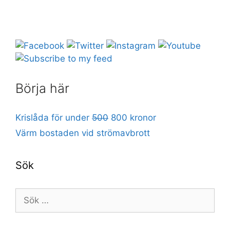
Börja här
Krislåda för under
500
800 kronor
Värm bostaden vid strömavbrott
Sök
Sök
efter: