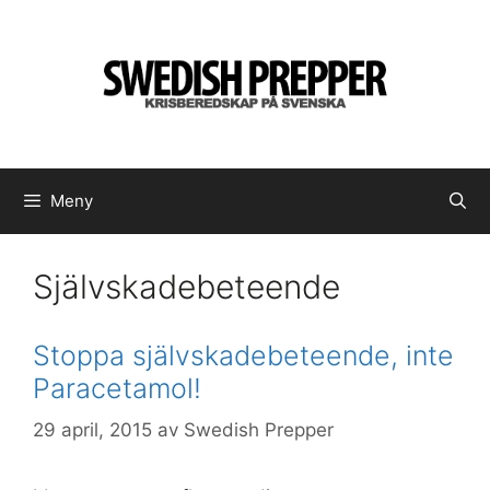
Hoppa
till
innehåll
Meny
Självskadebeteende
Stoppa självskadebeteende, inte
Paracetamol!
29 april, 2015
av
Swedish Prepper