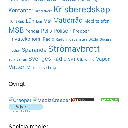
Krisberedskap
Kontanter
Kreditkort
Matförråd
Lån
Mat
Mobiltelefon
Kunskap
Lön
MSB
Polisen
Polis
Pengar
Prepper
Privatekonomi
Radio
Skola
Räddningstjänsten
Sociala
Strömavbrott
Sparande
medier
Sveriges Radio
Vapen
SVT
survivalism
Utbildning
Vatten
Vattenförsörjning
Övrigt
Sociala medier