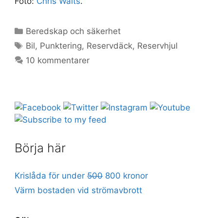
Foto:
Chris Waits
.
Kategorier
Beredskap och säkerhet
Etiketter
Bil
,
Punktering
,
Reservdäck
,
Reservhjul
10 kommentarer
Börja här
Krislåda för under
500
800 kronor
Värm bostaden vid strömavbrott