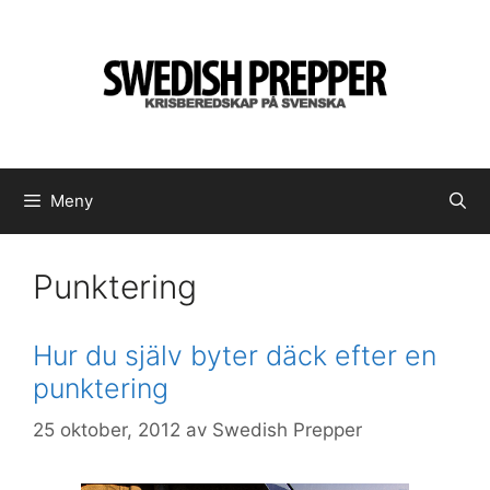
Hoppa
till
innehåll
Meny
Punktering
Hur du själv byter däck efter en
punktering
25 oktober, 2012
av
Swedish Prepper