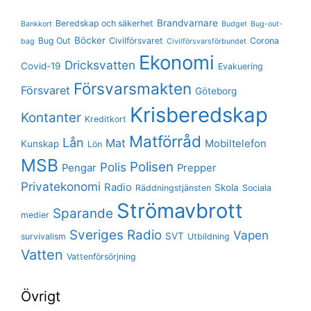
Brandvarnare
Beredskap och säkerhet
Bankkort
Budget
Bug-out-
Böcker
Bug Out
Civilförsvaret
Corona
bag
Civilförsvarsförbundet
Ekonomi
Dricksvatten
Covid-19
Evakuering
Försvarsmakten
Försvaret
Göteborg
Krisberedskap
Kontanter
Kreditkort
Matförråd
Lån
Mat
Mobiltelefon
Kunskap
Lön
MSB
Polisen
Polis
Pengar
Prepper
Privatekonomi
Radio
Skola
Räddningstjänsten
Sociala
Strömavbrott
Sparande
medier
Sveriges Radio
Vapen
SVT
survivalism
Utbildning
Vatten
Vattenförsörjning
Övrigt