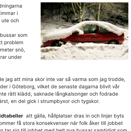
ledningarna
 timmar i
 ute och
e bussar som
tt problem
imeter snö,
erar under
e jag att mina skor inte var så varma som jag trodde,
er i Göteborg, vilket de senaste dagarna blivit vår
nte rätt klädd, saknade långkalsonger och fodrade
värst, en del gick i strumpbyxor och tygskor.
idtabeller
att gälla, hållplatser dras in och linjer byts
ommer få stora konsekvenser när folk åker till jobbet
n tar sig till jobbet med helt nya bussar samtidigt som