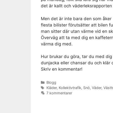
det är kallt och väderleksrapporten 
Men det är inte bara den som åker k
flesta bilister förutsätter att bile
man sitter där utan värme vid en 
Överväg att ta med dig en kaffeter
värma dig med.
Hur brukar du göra, tar du med dig 
dunjacka eller chansar du och klär 
Skriv en kommentar!
Kategorier
Blogg
Etiketter
Kläder
,
Kollektivtrafik
,
Snö
,
Väder
,
Västt
7 kommentarer