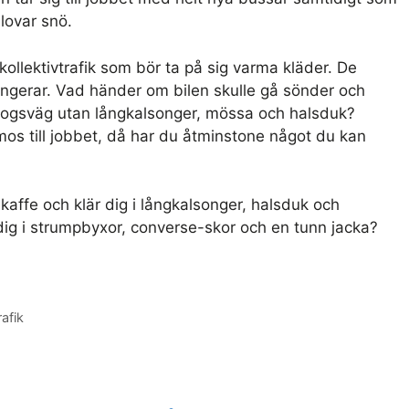
lovar snö.
ollektivtrafik som bör ta på sig varma kläder. De
n fungerar. Vad händer om bilen skulle gå sönder och
skogsväg utan långkalsonger, mössa och halsduk?
mos till jobbet, då har du åtminstone något du kan
kaffe och klär dig i långkalsonger, halsduk och
dig i strumpbyxor, converse-skor och en tunn jacka?
rafik