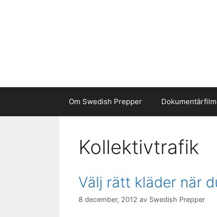
Hoppa
till
innehåll
Om Swedish Prepper
Dokumentärfilm
Kollektivtrafik
Välj rätt kläder när d
8 december, 2012
av
Swedish Prepper