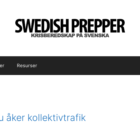
er
Resurser
u åker kollektivtrafik