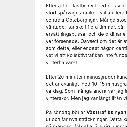
Efter att en lastbil rivit ned en av 
stod spårvagnstrafiken stilla i flera
centrala Göteborg igår. Många stod
väntade, kanske i flera timmar, på
ersättningsbussar och de ordinari
var försenade. Oavsett om det är e
som detta, eller endast någon cent
vet vi att kollektivtrafiken inte fung
vinterhalvåret.
Efter 20 minuter i minusgrader känd
det är ovanligt med 10-15 minusgrad
vardag. Som många andra var jag i
vinterskor. Men jag var långt ifrån 
På söndag börjar
Västtrafiks nya t
ut och får nya sträckningar. Detta k
på måndag, folk ska lära sig hur ma