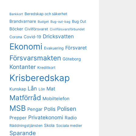
Beredskap och säkerhet
Bankkort
Brandvarnare
Bug Out
Budget
Bug-out-bag
Böcker
Civilförsvaret
Civilförsvarsförbundet
Dricksvatten
Covid-19
Corona
Ekonomi
Försvaret
Evakuering
Försvarsmakten
Göteborg
Kontanter
Kreditkort
Krisberedskap
Lån
Mat
Kunskap
Lön
Matförråd
Mobiltelefon
MSB
Polisen
Polis
Pengar
Privatekonomi
Prepper
Radio
Skola
Räddningstjänsten
Sociala medier
Sparande