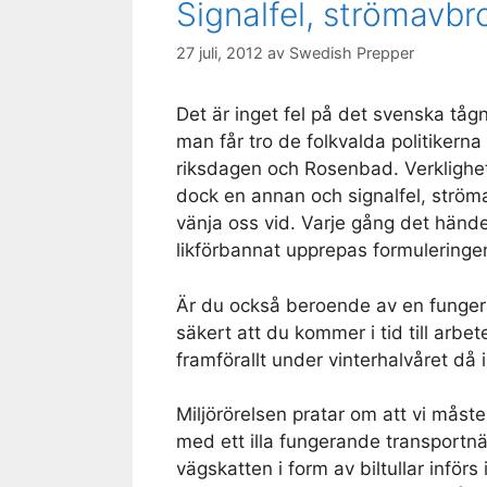
Signalfel, strömavbr
27 juli, 2012
av
Swedish Prepper
Det är inget fel på det svenska tåg
man får tro de folkvalda politikerna 
riksdagen och Rosenbad. Verklighe
dock en annan och signalfel, ströma
vänja oss vid. Varje gång det händ
likförbannat upprepas formulering
Är du också beroende av en fungerand
säkert att du kommer i tid till arb
framförallt under vinterhalvåret då 
Miljörörelsen pratar om att vi måste
med ett illa fungerande transportn
vägskatten i form av biltullar inför