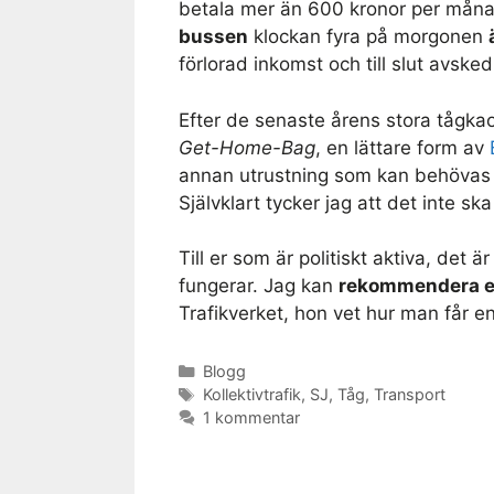
betala mer än 600 kronor per månad f
bussen
klockan fyra på morgonen
förlorad inkomst och till slut avske
Efter de senaste årens stora tågka
Get-Home-Bag
, en lättare form av
annan utrustning som kan behövas nä
Självklart tycker jag att det inte sk
Till er som är politiskt aktiva, det 
fungerar. Jag kan
rekommendera er
Trafikverket, hon vet hur man får en
Kategorier
Blogg
Etiketter
Kollektivtrafik
,
SJ
,
Tåg
,
Transport
1 kommentar