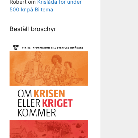
Robert
om
Krislåda för under
500 kr på Biltema
Beställ broschyr