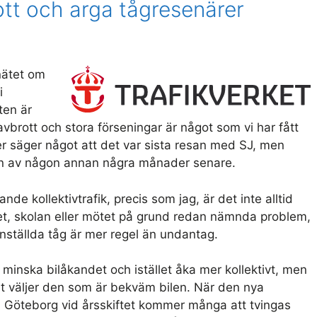
ott och arga tågresenärer
nätet om
i
ten är
vbrott och stora förseningar är något som vi har fått
er säger något att det var sista resan med SJ, men
en av någon annan några månader senare.
e kollektivtrafik, precis som jag, är det inte alltid
etet, skolan eller mötet på grund redan nämnda problem,
inställda tåg är mer regel än undantag.
 minska bilåkandet och istället åka mer kollektivt, men
ät väljer den som är bekväm bilen. När den nya
s i Göteborg vid årsskiftet kommer många att tvingas