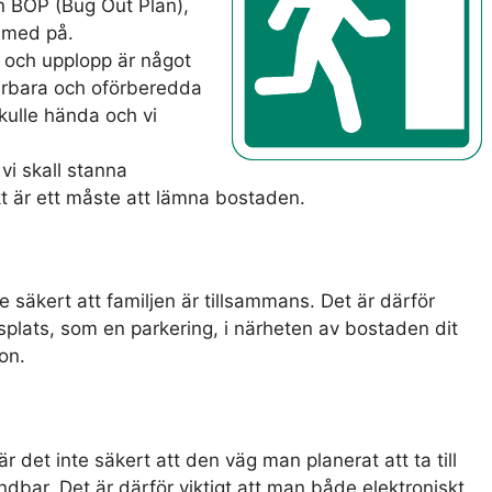
n BOP (Bug Out Plan),
 med på.
 och upplopp är något
rbara och oförberedda
 skulle hända och vi
vi skall stanna
kt är ett måste att lämna bostaden.
te säkert att familjen är tillsammans. Det är därför
splats, som en parkering, i närheten av bostaden dit
ion.
r det inte säkert att den väg man planerat att ta till
dbar. Det är därför viktigt att man både elektroniskt