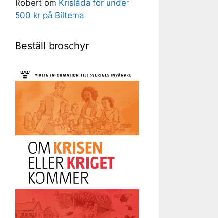
Robert
om
Krislåda för under
500 kr på Biltema
Beställ broschyr