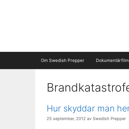
Hoppa
till
innehåll
Om Swedish Prepper
Dokumentärfilm
Brandkatastrof
Hur skyddar man hem
25 september, 2012
av
Swedish Prepper