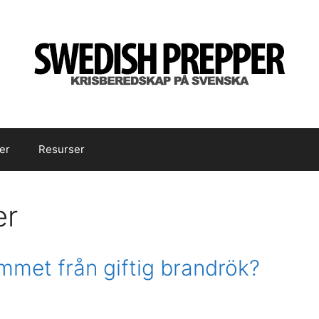
er
Resurser
er
met från giftig brandrök?