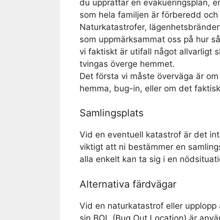
du upprättar en evakueringsplan, e
som hela familjen är förberedd och
Naturkatastrofer, lägenhetsbränder
som uppmärksammat oss på hur så
vi faktiskt är utifall något allvarligt
tvingas överge hemmet.
Det första vi måste överväga är om 
hemma, bug-in, eller om det faktis
Samlingsplats
Vid en eventuell katastrof är det in
viktigt att ni bestämmer en samling
alla enkelt kan ta sig i en nödsituat
Alternativa färdvägar
Vid en naturkatastrof eller upplopp ä
sin BOL (Bug Out Location) är använ