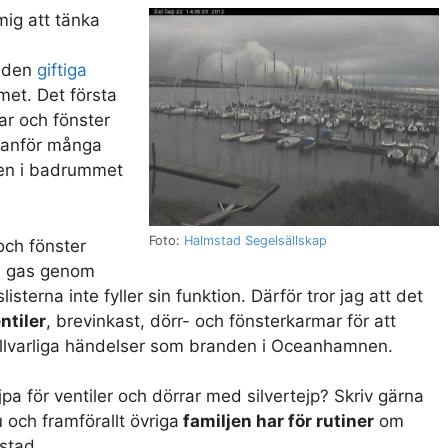
mig att tänka
a
a den
giftiga
met. Det första
rar och fönster
ovanför många
, en i badrummet
Foto:
Halmstad Segelsällskap
och fönster
in gas genom
sterna inte fyller sin funktion. Därför tror jag att det
ntiler
, brevinkast, dörr- och fönsterkarmar för att
llvarliga händelser som branden i Oceanhamnen.
jpa för ventiler och dörrar med silvertejp? Skriv gärna
och framförallt övriga
familjen har för rutiner
om
 stad.