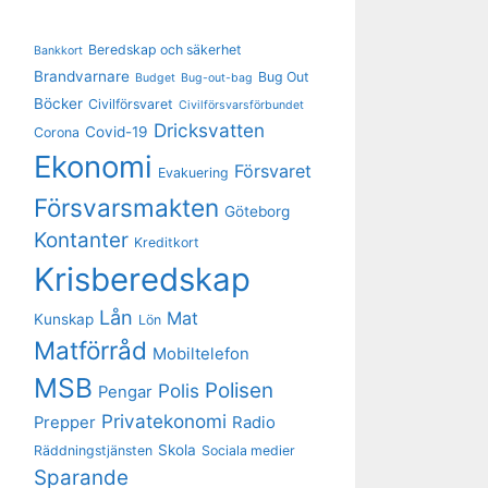
Beredskap och säkerhet
Bankkort
Brandvarnare
Bug Out
Budget
Bug-out-bag
Böcker
Civilförsvaret
Civilförsvarsförbundet
Dricksvatten
Covid-19
Corona
Ekonomi
Försvaret
Evakuering
Försvarsmakten
Göteborg
Kontanter
Kreditkort
Krisberedskap
Lån
Mat
Kunskap
Lön
Matförråd
Mobiltelefon
MSB
Polisen
Polis
Pengar
Privatekonomi
Prepper
Radio
Skola
Räddningstjänsten
Sociala medier
Sparande