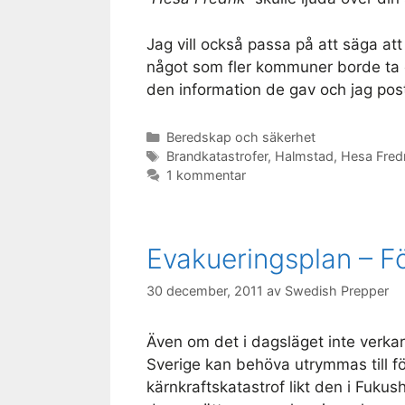
Jag vill också passa på att säga 
något som fler kommuner borde ta e
den information de gav och jag po
Kategorier
Beredskap och säkerhet
Etiketter
Brandkatastrofer
,
Halmstad
,
Hesa Fredr
1 kommentar
Evakueringsplan – F
30 december, 2011
av
Swedish Prepper
Även om det i dagsläget inte verkar 
Sverige kan behöva utrymmas till fö
kärnkraftskatastrof likt den i Fukush