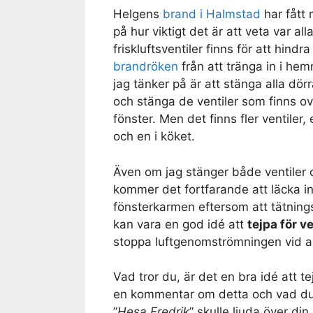
Helgens
brand i Halmstad
har fått 
på hur viktigt det är att veta var all
friskluftsventiler finns för att hindr
brandröken
från att tränga in i hem
jag tänker på är att stänga alla dör
och stänga de ventiler som finns 
fönster. Men det finns fler ventiler
och en i köket.
Även om jag stänger både ventiler 
kommer det fortfarande att läcka 
fönsterkarmen eftersom att tätningsli
kan vara en god idé att
tejpa för ve
stoppa luftgenomströmningen vid a
Vad tror du, är det en bra idé att te
en kommentar om detta och vad du 
”
Hesa Fredrik
” skulle ljuda över din