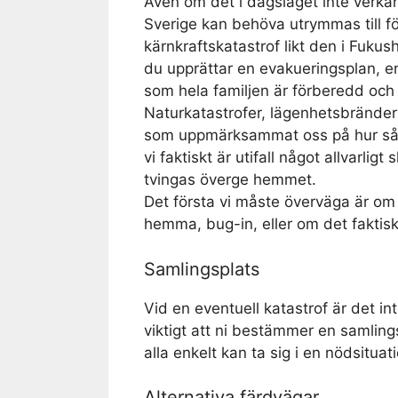
Även om det i dagsläget inte verkar 
Sverige kan behöva utrymmas till fö
kärnkraftskatastrof likt den i Fukush
du upprättar en evakueringsplan, e
som hela familjen är förberedd och
Naturkatastrofer, lägenhetsbränder
som uppmärksammat oss på hur så
vi faktiskt är utifall något allvarligt
tvingas överge hemmet.
Det första vi måste överväga är om 
hemma, bug-in, eller om det faktis
Samlingsplats
Vid en eventuell katastrof är det in
viktigt att ni bestämmer en samling
alla enkelt kan ta sig i en nödsituat
Alternativa färdvägar