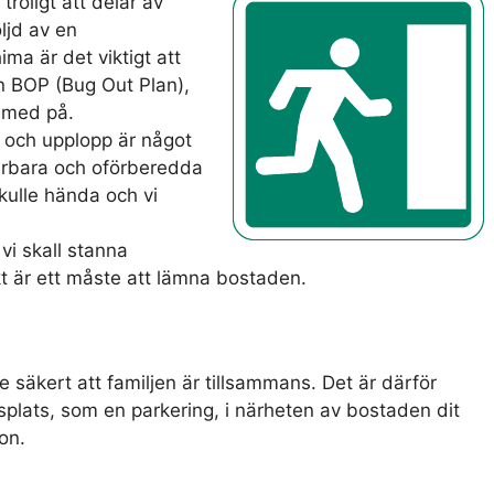
troligt att delar av
ljd av en
ima är det viktigt att
n BOP (Bug Out Plan),
 med på.
 och upplopp är något
rbara och oförberedda
 skulle hända och vi
vi skall stanna
kt är ett måste att lämna bostaden.
te säkert att familjen är tillsammans. Det är därför
splats, som en parkering, i närheten av bostaden dit
ion.