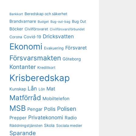
Beredskap och säkerhet
Bankkort
Brandvarnare
Bug Out
Budget
Bug-out-bag
Böcker
Civilförsvaret
Civilförsvarsförbundet
Dricksvatten
Covid-19
Corona
Ekonomi
Försvaret
Evakuering
Försvarsmakten
Göteborg
Kontanter
Kreditkort
Krisberedskap
Lån
Mat
Kunskap
Lön
Matförråd
Mobiltelefon
MSB
Polisen
Polis
Pengar
Privatekonomi
Prepper
Radio
Skola
Räddningstjänsten
Sociala medier
Sparande