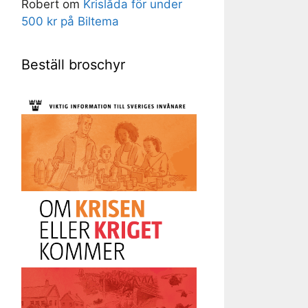
Robert
om
Krislåda för under
500 kr på Biltema
Beställ broschyr