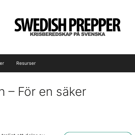
er
Resurser
 – För en säker