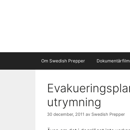
Hoppa
till
innehåll
Om Swedish Prepper
Dokumentärfilm
Evakueringsplan
utrymning
30 december, 2011
av
Swedish Prepper