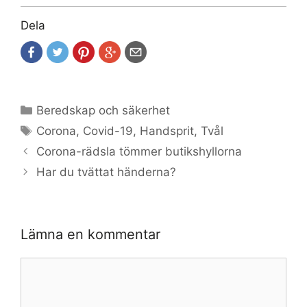
Dela
Kategorier
Beredskap och säkerhet
Etiketter
Corona
,
Covid-19
,
Handsprit
,
Tvål
Corona-rädsla tömmer butikshyllorna
Har du tvättat händerna?
Lämna en kommentar
Kommentar