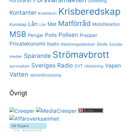
Försvaret
Göteborg
Krisberedskap
Kontanter
Kreditkort
Matförråd
Lån
Mat
Mobiltelefon
Kunskap
Lön
MSB
Polisen
Polis
Pengar
Prepper
Privatekonomi
Radio
Skola
Räddningstjänsten
Sociala
Strömavbrott
Sparande
medier
Sveriges Radio
Vapen
SVT
survivalism
Utbildning
Vatten
Vattenförsörjning
Övrigt