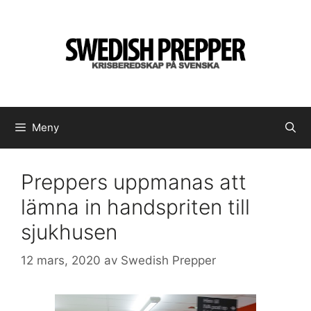
Hoppa
till
innehåll
Meny
Preppers uppmanas att
lämna in handspriten till
sjukhusen
12 mars, 2020
av
Swedish Prepper