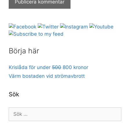
Börja här
Krislåda för under
500
800 kronor
Värm bostaden vid strömavbrott
Sök
Sök
efter: