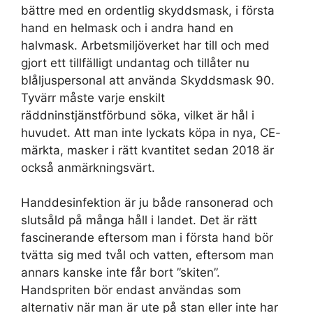
bättre med en ordentlig skyddsmask, i första
hand en helmask och i andra hand en
halvmask. Arbetsmiljöverket har till och med
gjort ett tillfälligt undantag och tillåter nu
blåljuspersonal att använda Skyddsmask 90.
Tyvärr måste varje enskilt
räddninstjänstförbund söka, vilket är hål i
huvudet. Att man inte lyckats köpa in nya, CE-
märkta, masker i rätt kvantitet sedan 2018 är
också anmärkningsvärt.
Handdesinfektion är ju både ransonerad och
slutsåld på många håll i landet. Det är rätt
fascinerande eftersom man i första hand bör
tvätta sig med tvål och vatten, eftersom man
annars kanske inte får bort ”skiten”.
Handspriten bör endast användas som
alternativ när man är ute på stan eller inte har