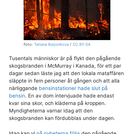
Foto:
Tatiana Bulyonkova
/
CC BY-SA
Tusentals människor är på flykt den pågående
skogsbranden i McMurray i Kanada, för ett par
dagar sedan läste jag att den lokala mataffären
släppte in fem personer åt gången och att alla
närliggande
bensinstationer hade slut på
bensin
. En av dom intervjuade hade endast
kvar sina skor, och kläderna på kroppen.
Myndigheterna varnar idag att den
skogsbranden kan fördubblas under dagen.
Idag kan vi
på nyheterna följa
den pågående