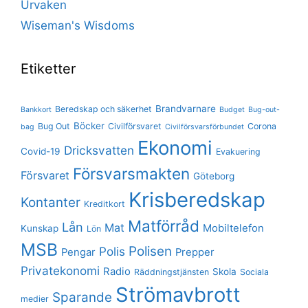
Urvaken
Wiseman's Wisdoms
Etiketter
Brandvarnare
Beredskap och säkerhet
Bankkort
Budget
Bug-out-
Böcker
Bug Out
Civilförsvaret
Corona
bag
Civilförsvarsförbundet
Ekonomi
Dricksvatten
Covid-19
Evakuering
Försvarsmakten
Försvaret
Göteborg
Krisberedskap
Kontanter
Kreditkort
Matförråd
Lån
Mat
Mobiltelefon
Kunskap
Lön
MSB
Polisen
Polis
Pengar
Prepper
Privatekonomi
Radio
Skola
Räddningstjänsten
Sociala
Strömavbrott
Sparande
medier