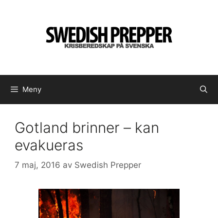
Hoppa
till
innehåll
Meny
Gotland brinner – kan
evakueras
7 maj, 2016
av
Swedish Prepper