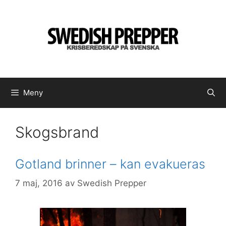
Hoppa
till
innehåll
Meny
Skogsbrand
Gotland brinner – kan evakueras
7 maj, 2016
av
Swedish Prepper