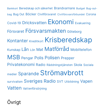
Brandvarnare
Beredskap och säkerhet
Bankkort
Budget
Bug-out-
Böcker
Bug Out
Civilförsvaret
Corona
bag
Civilförsvarsförbundet
Ekonomi
Dricksvatten
Covid-19
Evakuering
Försvarsmakten
Försvaret
Göteborg
Krisberedskap
Kontanter
Kreditkort
Matförråd
Lån
Mat
Mobiltelefon
Kunskap
Lön
MSB
Polisen
Polis
Pengar
Prepper
Privatekonomi
Radio
Skola
Räddningstjänsten
Sociala
Strömavbrott
Sparande
medier
Sveriges Radio
Vapen
SVT
survivalism
Utbildning
Vatten
Vattenförsörjning
Övrigt