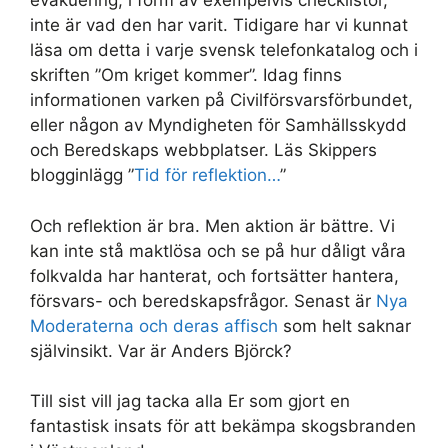
evakuering, i form av exempelvis checklistor,
inte är vad den har varit. Tidigare har vi kunnat
läsa om detta i varje svensk telefonkatalog och i
skriften ”Om kriget kommer”. Idag finns
informationen varken på Civilförsvarsförbundet,
eller någon av Myndigheten för Samhällsskydd
och Beredskaps webbplatser. Läs Skippers
blogginlägg ”
Tid för reflektion…
”
Och reflektion är bra. Men aktion är bättre. Vi
kan inte stå maktlösa och se på hur dåligt våra
folkvalda har hanterat, och fortsätter hantera,
försvars- och beredskapsfrågor. Senast är
Nya
Moderaterna och deras affisch
som helt saknar
självinsikt. Var är Anders Björck?
Till sist vill jag tacka alla Er som gjort en
fantastisk insats för att bekämpa skogsbranden