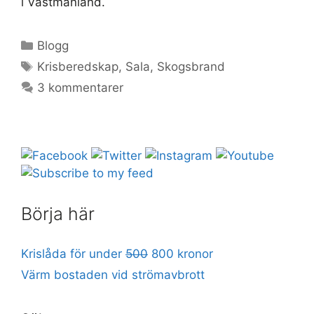
i Västmanland.
Kategorier
Blogg
Etiketter
Krisberedskap
,
Sala
,
Skogsbrand
3 kommentarer
Börja här
Krislåda för under
500
800 kronor
Värm bostaden vid strömavbrott