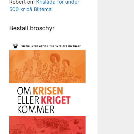
Robert
om
Krislåda för under
500 kr på Biltema
Beställ broschyr