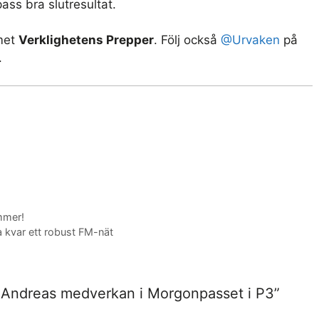
ass bra slutresultat.
met
Verklighetens Prepper
. Följ också
@Urvaken
på
.
mmer!
a kvar ett robust FM-nät
: Andreas medverkan i Morgonpasset i P3”