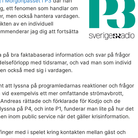
 i Morgonpasset i P3
där han
ng, ett fenomen som handlar om
iser, men också hantera vardagen.
ikten av en individuell
mmenderar jag dig att fortsätta
a på bra faktabaserad information och svar på frågor
delseförlopp med tidsramar, och vad man som individ
men också med sig i vardagen.
nt att lyssna på programledarnas reaktioner och frågor
ig vid exempelvis ett mer omfattande strömavbrott,
är Andreas rättade och förklarade för Kodjo och de
yssna på P4, och inte P1, funderar man lite på hur det
nen inom public service när det gäller krisinformation.
t finger med i spelet kring kontakten mellan gäst och