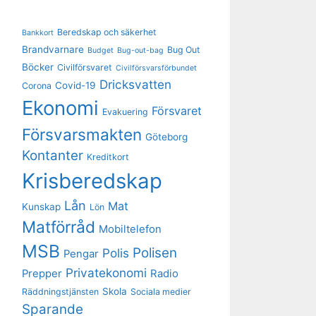
Beredskap och säkerhet
Bankkort
Brandvarnare
Bug Out
Budget
Bug-out-bag
Böcker
Civilförsvaret
Civilförsvarsförbundet
Dricksvatten
Covid-19
Corona
Ekonomi
Försvaret
Evakuering
Försvarsmakten
Göteborg
Kontanter
Kreditkort
Krisberedskap
Lån
Mat
Kunskap
Lön
Matförråd
Mobiltelefon
MSB
Polisen
Polis
Pengar
Privatekonomi
Prepper
Radio
Skola
Räddningstjänsten
Sociala medier
Sparande