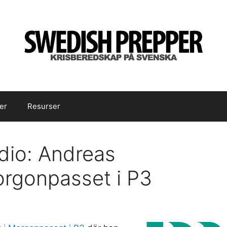
er
Resurser
dio: Andreas
rgonpasset i P3