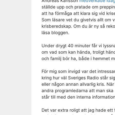
Andreas Karlsson
medverkade idag
ställde upp och pratade om preppi
att ha förmåga att klara sig vid kr
Som läsare vet du givetvis allt om v
krisberedskap. Om du är ny så reko
läsa bloggen.
Under drygt 40 minuter får vi lyssn
om vad som kan hända, troligt hän
och familj bör ha, både i hemmet 
För mig som invigd var det intressa
kring hur väl Sveriges Radio står s
eller någon annan allvarlig kris. N
andra programledarna att man ska l
står till med den interna informatio
Det var extra roligt att jag hade et