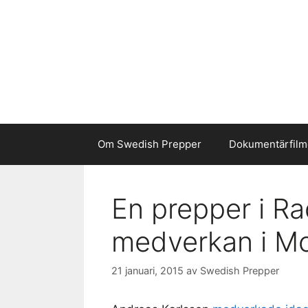
Hoppa
till
innehåll
Om Swedish Prepper
Dokumentärfilm
En prepper i Ra
medverkan i Mo
21 januari, 2015
av
Swedish Prepper