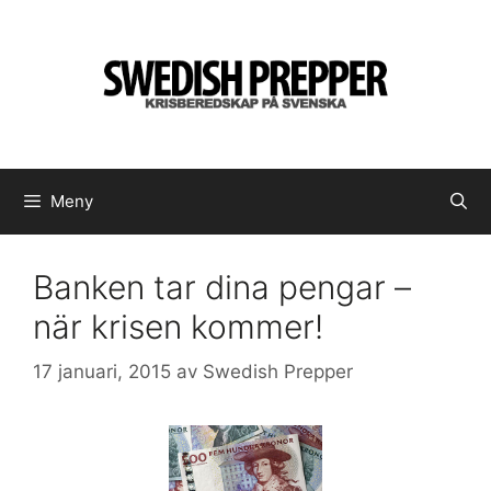
Hoppa
till
innehåll
Meny
Banken tar dina pengar –
när krisen kommer!
17 januari, 2015
av
Swedish Prepper