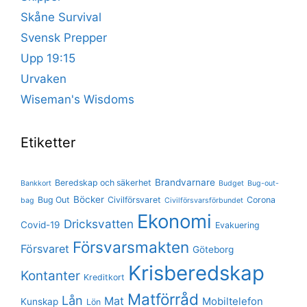
Skåne Survival
Svensk Prepper
Upp 19:15
Urvaken
Wiseman's Wisdoms
Etiketter
Brandvarnare
Beredskap och säkerhet
Bankkort
Budget
Bug-out-
Böcker
Bug Out
Civilförsvaret
Corona
bag
Civilförsvarsförbundet
Ekonomi
Dricksvatten
Covid-19
Evakuering
Försvarsmakten
Försvaret
Göteborg
Krisberedskap
Kontanter
Kreditkort
Matförråd
Lån
Mat
Mobiltelefon
Kunskap
Lön