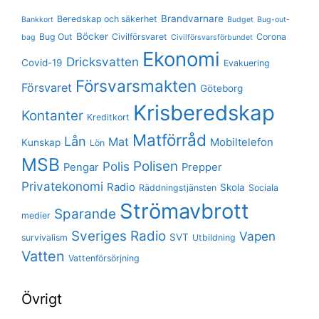
Brandvarnare
Beredskap och säkerhet
Bankkort
Budget
Bug-out-
Böcker
Bug Out
Civilförsvaret
Corona
bag
Civilförsvarsförbundet
Ekonomi
Dricksvatten
Covid-19
Evakuering
Försvarsmakten
Försvaret
Göteborg
Krisberedskap
Kontanter
Kreditkort
Matförråd
Lån
Mat
Mobiltelefon
Kunskap
Lön
MSB
Polisen
Polis
Pengar
Prepper
Privatekonomi
Radio
Skola
Räddningstjänsten
Sociala
Strömavbrott
Sparande
medier
Sveriges Radio
Vapen
SVT
survivalism
Utbildning
Vatten
Vattenförsörjning
Övrigt