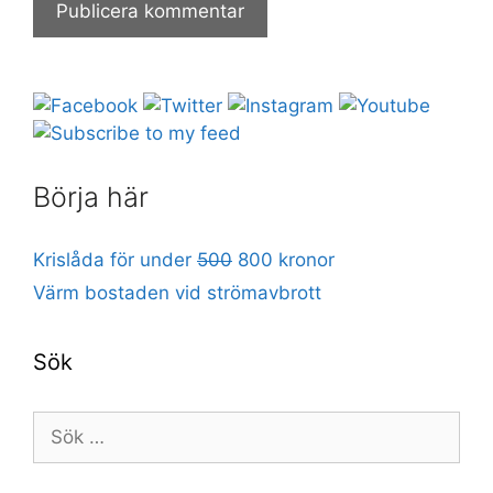
Börja här
Krislåda för under
500
800 kronor
Värm bostaden vid strömavbrott
Sök
Sök
efter: