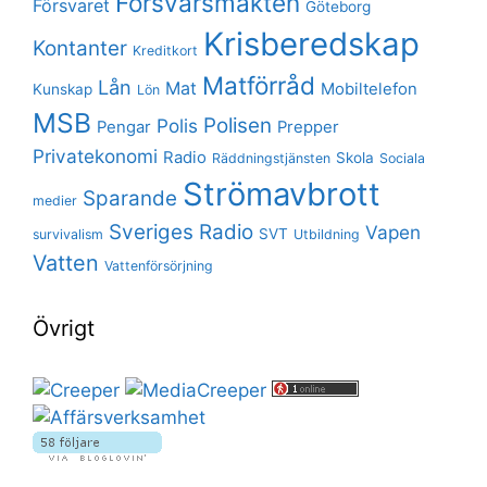
Försvarsmakten
Försvaret
Göteborg
Krisberedskap
Kontanter
Kreditkort
Matförråd
Lån
Mat
Mobiltelefon
Kunskap
Lön
MSB
Polisen
Polis
Pengar
Prepper
Privatekonomi
Radio
Skola
Räddningstjänsten
Sociala
Strömavbrott
Sparande
medier
Sveriges Radio
Vapen
SVT
survivalism
Utbildning
Vatten
Vattenförsörjning
Övrigt