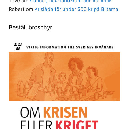
Tove
om
Cancer, flourtandkräm och källkritik
Robert
om
Krislåda för under 500 kr på Biltema
Beställ broschyr