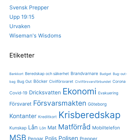
Svensk Prepper
Upp 19:15
Urvaken
Wiseman's Wisdoms
Etiketter
Brandvarnare
Beredskap och säkerhet
Bankkort
Budget
Bug-out-
Böcker
Bug Out
Civilförsvaret
Corona
bag
Civilförsvarsförbundet
Ekonomi
Dricksvatten
Covid-19
Evakuering
Försvarsmakten
Försvaret
Göteborg
Krisberedskap
Kontanter
Kreditkort
Matförråd
Lån
Mat
Mobiltelefon
Kunskap
Lön
MSB
Polisen
Polis
Pengar
Prepper