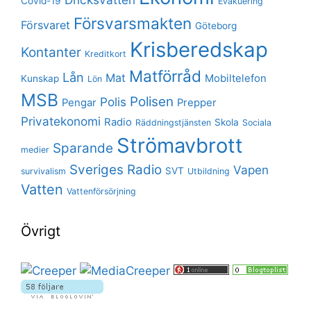
Covid-19
Evakuering
Försvarsmakten
Försvaret
Göteborg
Krisberedskap
Kontanter
Kreditkort
Matförråd
Lån
Mat
Mobiltelefon
Kunskap
Lön
MSB
Polisen
Polis
Pengar
Prepper
Privatekonomi
Radio
Skola
Räddningstjänsten
Sociala
Strömavbrott
Sparande
medier
Sveriges Radio
Vapen
SVT
survivalism
Utbildning
Vatten
Vattenförsörjning
Övrigt