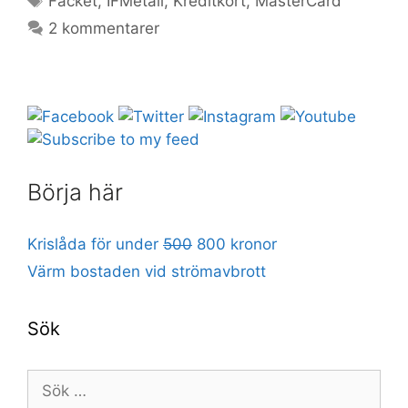
Facket
,
IFMetall
,
Kreditkort
,
MasterCard
2 kommentarer
Börja här
Krislåda för under
500
800 kronor
Värm bostaden vid strömavbrott
Sök
Sök
efter: