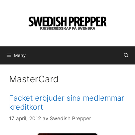
Hoppa
till
innehåll
Meny
MasterCard
Facket erbjuder sina medlemmar
kreditkort
17 april, 2012
av
Swedish Prepper