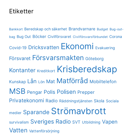
Etiketter
Brandvarnare
Beredskap och säkerhet
Bankkort
Budget
Bug-out-
Böcker
Bug Out
Civilförsvaret
Corona
bag
Civilförsvarsförbundet
Ekonomi
Dricksvatten
Covid-19
Evakuering
Försvarsmakten
Försvaret
Göteborg
Krisberedskap
Kontanter
Kreditkort
Matförråd
Lån
Mat
Mobiltelefon
Kunskap
Lön
MSB
Polisen
Polis
Pengar
Prepper
Privatekonomi
Radio
Skola
Räddningstjänsten
Sociala
Strömavbrott
Sparande
medier
Sveriges Radio
Vapen
SVT
survivalism
Utbildning
Vatten
Vattenförsörjning