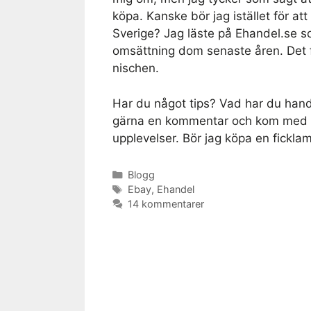
köpa. Kanske bör jag istället för at
Sverige? Jag läste på Ehandel.se 
omsättning dom senaste åren. Det fi
nischen.
Har du något tips? Vad har du handl
gärna en kommentar och kom med ti
upplevelser. Bör jag köpa en fickl
Kategorier
Blogg
Etiketter
Ebay
,
Ehandel
14 kommentarer