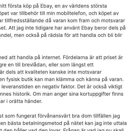
tt första köp på Ebay, en av världens största
et var tillbehör till min mobiltelefon, och köpet av
r tillfredsställande då varan kom fram och motsvarar
iset. Att jag inte tidigare har använt Ebay beror dels på
andel, men också på rädsla för att handla och bli blir
d att handla på internet. Fördelarna är att priset är
gre en till brevlådan, eller som längst ett
r dels att kvaliteten kanske inte motsvarar
 en fysisk butik kan man klämma och känna på varan.
everanstiden en negativ faktor. Det är också viktigt
ennes historik. Om man anger sina kortuppgifter finns
r i orätta händer.
st som fungerat förvånansvärt bra dom tillfällen jag
en bästa betalningsmetod på nätet kan jag inte uttala
 den håller vad den lovar. Frågan är vad jag nu skall