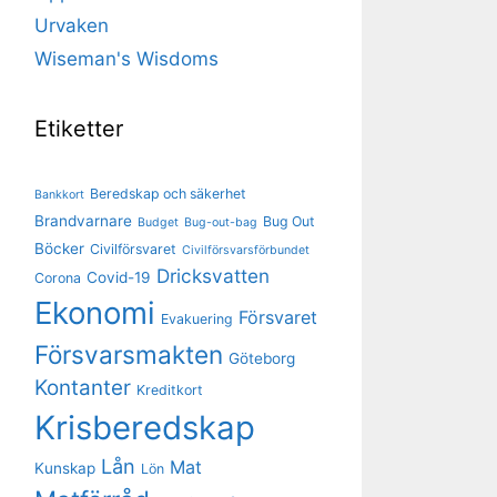
Urvaken
Wiseman's Wisdoms
Etiketter
Beredskap och säkerhet
Bankkort
Brandvarnare
Bug Out
Budget
Bug-out-bag
Böcker
Civilförsvaret
Civilförsvarsförbundet
Dricksvatten
Covid-19
Corona
Ekonomi
Försvaret
Evakuering
Försvarsmakten
Göteborg
Kontanter
Kreditkort
Krisberedskap
Lån
Mat
Kunskap
Lön