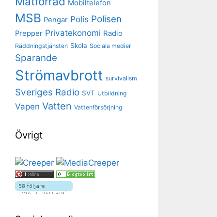
Matförråd
Mobiltelefon
MSB
Polisen
Polis
Pengar
Privatekonomi
Prepper
Radio
Skola
Räddningstjänsten
Sociala medier
Sparande
Strömavbrott
survivalism
Sveriges Radio
SVT
Utbildning
Vatten
Vapen
Vattenförsörjning
Övrigt