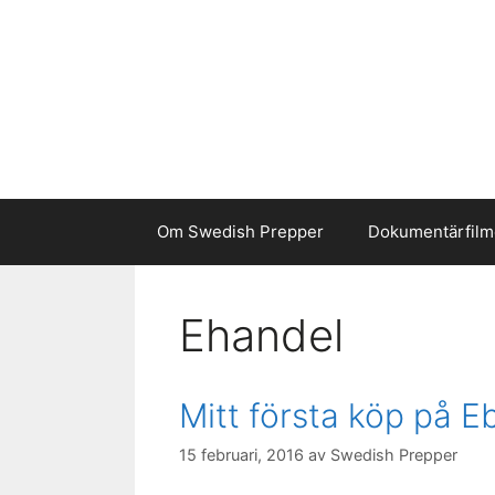
Hoppa
till
innehåll
Om Swedish Prepper
Dokumentärfilm
Ehandel
Mitt första köp på E
15 februari, 2016
av
Swedish Prepper