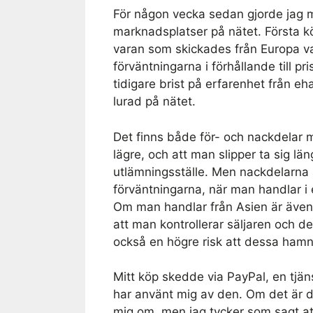
För någon vecka sedan gjorde jag mi
marknadsplatser på nätet. Första köp
varan som skickades från Europa va
förväntningarna i förhållande till pr
tidigare brist på erfarenhet från eh
lurad på nätet.
Det finns både för- och nackdelar me
lägre, och att man slipper ta sig län
utlämningsställe. Men nackdelarna ä
förväntningarna, när man handlar i
Om man handlar från Asien är även l
att man kontrollerar säljaren och d
också en högre risk att dessa hamna
Mitt köp skedde via PayPal, en tjän
har använt mig av den. Om det är d
mig om, men jag tycker som sagt att