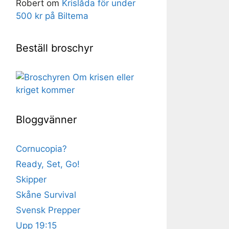
Robert
om
Krislåda för under
500 kr på Biltema
Beställ broschyr
Bloggvänner
Cornucopia?
Ready, Set, Go!
Skipper
Skåne Survival
Svensk Prepper
Upp 19:15