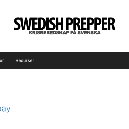
er
Resurser
bay