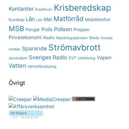
Krisberedskap
Kontanter
Kreditkort
Matförråd
Lån
Mat
Mobiltelefon
Kunskap
Lön
MSB
Polisen
Polis
Pengar
Prepper
Privatekonomi
Radio
Skola
Räddningstjänsten
Sociala
Strömavbrott
Sparande
medier
Sveriges Radio
Vapen
SVT
survivalism
Utbildning
Vatten
Vattenförsörjning
Övrigt