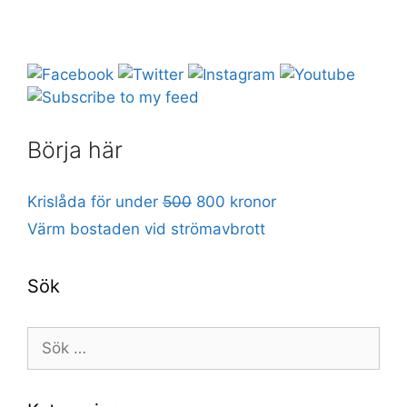
Börja här
Krislåda för under
500
800 kronor
Värm bostaden vid strömavbrott
Sök
Sök
efter: