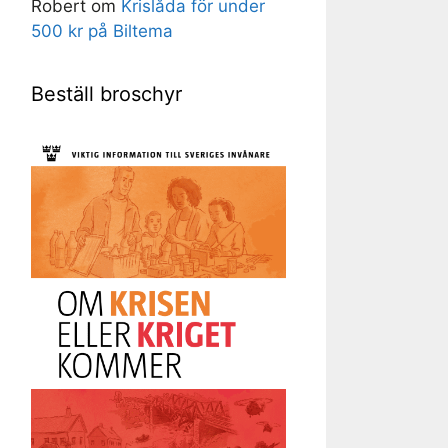
Robert
om
Krislåda för under
500 kr på Biltema
Beställ broschyr