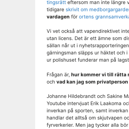
tingsrätt
eftersom man inte längre vi
tidigare
skrivit om medborgargarde
vardagen
för
ortens grannsamverk
Vi vet också att vapendirektivet in
utan licens. Det är ett ämne som di
sällan når ut i nyhetsrapporteringen
gärningsman släpps ur häktet och i 
ur polishuset funderar man på lags
Frågan är,
hur kommer vi till rätta
och
vad kan jag som privatperson 
Johanne Hildebrandt och Sakine Ma
Youtube intervjuat Erik Laakoma och
inverkan på sporten, samt inverkan 
handlar det alltså om skjutvapen o
fyrverkerier. Men jag tycker alla bör