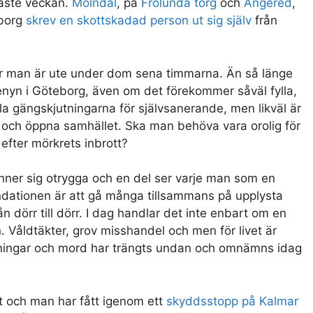
naste veckan.
Mölndal
, på
Frölunda torg
och
Angered
,
borg
skrev en skottskadad person ut sig själv
från
r man är ute under dom sena timmarna. Än så länge
venyn i Göteborg, även om det förekommer såväl fylla,
a gängskjutningarna för självsanerande, men likväl är
a och öppna samhället. Ska man behöva vara orolig för
 efter mörkrets inbrott?
nner sig otrygga och en del ser varje man som en
dationen är att gå många tillsammans på upplysta
ån dörr till dörr. I dag handlar det inte enbart om en
 Våldtäkter, grov misshandel och men för livet är
ssningar och mord har trängts undan och omnämns idag
t och man har fått igenom ett
skyddsstopp på Kalmar