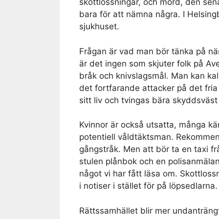
skottlossningar, och mord, den se
bara för att nämna några. I Helsing
sjukhuset.
Frågan är vad man bör tänka på nä
är det ingen som skjuter folk på A
bråk och knivslagsmål. Man kan kall
det fortfarande attacker på det fri
sitt liv och tvingas bära skyddsväst
Kvinnor är också utsatta, många kä
potentiell våldtäktsman. Rekommen
gångstråk. Men att bör ta en taxi fr
stulen plånbok och en polisanmälan.
något vi har fått läsa om. Skottlo
i notiser i stället för på löpsedlarna.
Rättssamhället blir mer undanträng