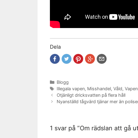
Dela
Kategorier
Blogg
Etiketter
Illegala vapen
,
Misshandel
,
Våld
,
Vapen
Otjänligt dricksvatten på flera håll
Nyanställd tågvärd tjänar mer än polise
1 svar på ”Om rädslan att gå u