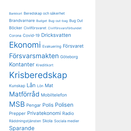
Beredskap och säkerhet
Bankkort
Brandvarnare
Bug Out
Budget
Bug-out-bag
Böcker
Civilförsvaret
Civilförsvarsförbundet
Dricksvatten
Covid-19
Corona
Ekonomi
Försvaret
Evakuering
Försvarsmakten
Göteborg
Kontanter
Kreditkort
Krisberedskap
Lån
Mat
Kunskap
Lön
Matförråd
Mobiltelefon
MSB
Polisen
Polis
Pengar
Privatekonomi
Prepper
Radio
Skola
Räddningstjänsten
Sociala medier
Sparande