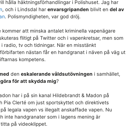
ll hålla häktningsförhandlingar i Polishuset. Jag har
n
, och i Lindsdal har
envarsgripanden
blivit en
del av
an
. Polismyndigheten, var god dröj.
te kommer att minska antalet kriminella vapenägare
skuteras flitigt på Twitter och i vapenkretsar, men som
 i radio, tv och tidningar. När en misstänkt
förbifarten nästan får en handgranat i näven på väg ut
tiftarnas kompetens.
 med
den
eskalerande våldsutövningen
i samhället,
göra för att skydda mig
?
don har i på sin kanal Hildebrandt & Madon på
 Pia Clerté om just sportskyttet och direktivets
på legala vapen vs illegalt anskaffade vapen. Nu
ch inte handgranater som i lagens mening är
 titta på videoklippet.