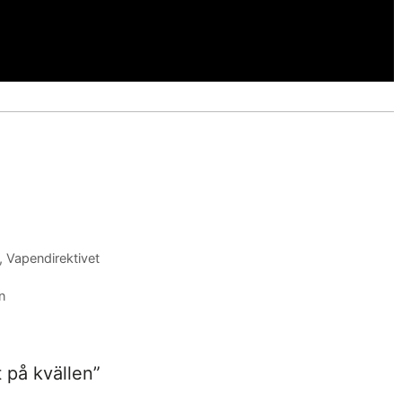
,
Vapendirektivet
n
t på kvällen”