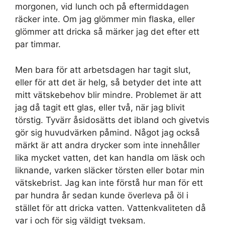
morgonen, vid lunch och på eftermiddagen
räcker inte. Om jag glömmer min flaska, eller
glömmer att dricka så märker jag det efter ett
par timmar.
Men bara för att arbetsdagen har tagit slut,
eller för att det är helg, så betyder det inte att
mitt vätskebehov blir mindre. Problemet är att
jag då tagit ett glas, eller två, när jag blivit
törstig. Tyvärr åsidosätts det ibland och givetvis
gör sig huvudvärken påmind. Något jag också
märkt är att andra drycker som inte innehåller
lika mycket vatten, det kan handla om läsk och
liknande, varken släcker törsten eller botar min
vätskebrist. Jag kan inte förstå hur man för ett
par hundra år sedan kunde överleva på öl i
stället för att dricka vatten. Vattenkvaliteten då
var i och för sig väldigt tveksam.