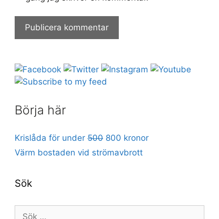
Börja här
Krislåda för under
500
800 kronor
Värm bostaden vid strömavbrott
Sök
Sök