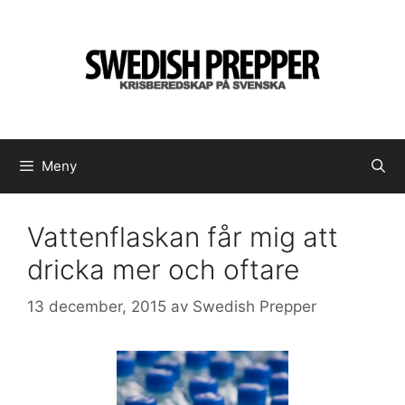
Hoppa
till
innehåll
Meny
Vattenflaskan får mig att
dricka mer och oftare
13 december, 2015
av
Swedish Prepper