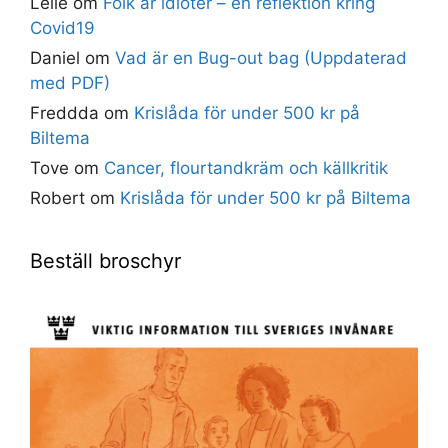
Lelle
om
Folk är idioter – en reflektion kring
Covid19
Daniel
om
Vad är en Bug-out bag (Uppdaterad
med PDF)
Freddda
om
Krislåda för under 500 kr på
Biltema
Tove
om
Cancer, flourtandkräm och källkritik
Robert
om
Krislåda för under 500 kr på Biltema
Beställ broschyr