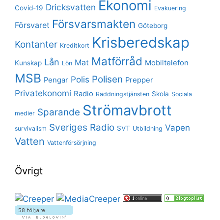
Ekonomi
Dricksvatten
Covid-19
Evakuering
Försvarsmakten
Försvaret
Göteborg
Krisberedskap
Kontanter
Kreditkort
Matförråd
Lån
Mat
Mobiltelefon
Kunskap
Lön
MSB
Polisen
Polis
Pengar
Prepper
Privatekonomi
Radio
Skola
Räddningstjänsten
Sociala
Strömavbrott
Sparande
medier
Sveriges Radio
Vapen
SVT
survivalism
Utbildning
Vatten
Vattenförsörjning
Övrigt