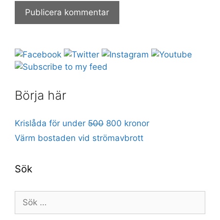
Börja här
Krislåda för under
500
800 kronor
Värm bostaden vid strömavbrott
Sök
Sök
efter: