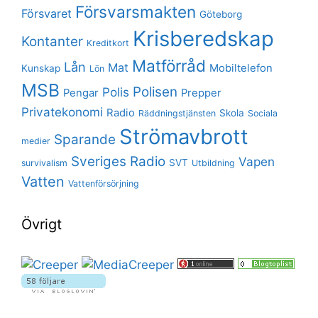
Försvarsmakten
Försvaret
Göteborg
Krisberedskap
Kontanter
Kreditkort
Matförråd
Lån
Mat
Mobiltelefon
Kunskap
Lön
MSB
Polisen
Polis
Pengar
Prepper
Privatekonomi
Radio
Skola
Räddningstjänsten
Sociala
Strömavbrott
Sparande
medier
Sveriges Radio
Vapen
SVT
survivalism
Utbildning
Vatten
Vattenförsörjning
Övrigt