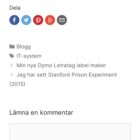
Dela
Kategorier
Blogg
Etiketter
IT-system
Min nya Dymo Letratag label maker
Jag har sett Stanford Prison Experiment
(2015)
Lämna en kommentar
Kommentar