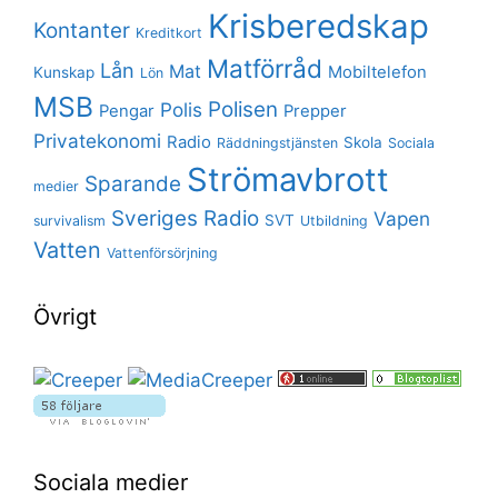
Krisberedskap
Kontanter
Kreditkort
Matförråd
Lån
Mat
Mobiltelefon
Kunskap
Lön
MSB
Polisen
Polis
Pengar
Prepper
Privatekonomi
Radio
Skola
Räddningstjänsten
Sociala
Strömavbrott
Sparande
medier
Sveriges Radio
Vapen
SVT
survivalism
Utbildning
Vatten
Vattenförsörjning
Övrigt
Sociala medier