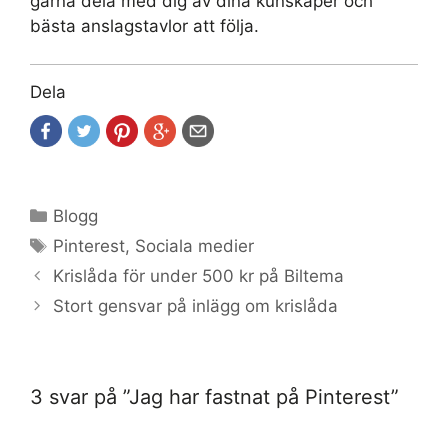
gärna dela med dig av dina kunskaper och
bästa anslagstavlor att följa.
Dela
Kategorier
Blogg
Etiketter
Pinterest
,
Sociala medier
Krislåda för under 500 kr på Biltema
Stort gensvar på inlägg om krislåda
3 svar på ”Jag har fastnat på Pinterest”