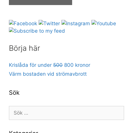
Börja här
Krislåda för under
500
800 kronor
Värm bostaden vid strömavbrott
Sök
Sök
efter: