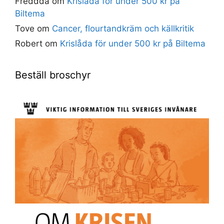
Freddda
om
Krislåda för under 500 kr på
Biltema
Tove
om
Cancer, flourtandkräm och källkritik
Robert
om
Krislåda för under 500 kr på Biltema
Beställ broschyr