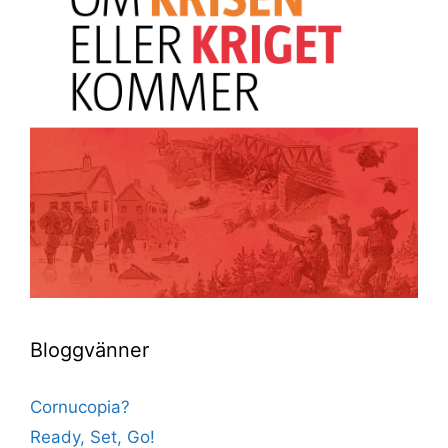
Bloggvänner
Cornucopia?
Ready, Set, Go!