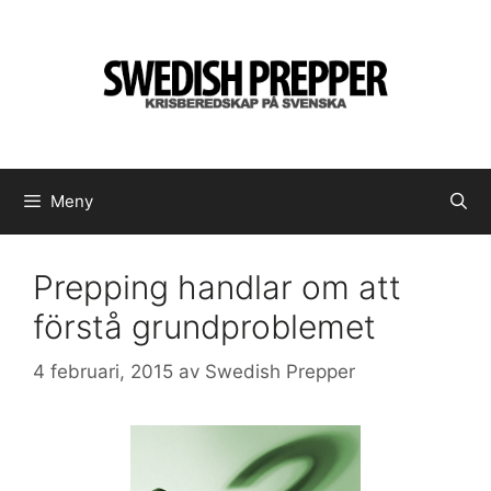
Hoppa
till
innehåll
Meny
Prepping handlar om att
förstå grundproblemet
4 februari, 2015
av
Swedish Prepper