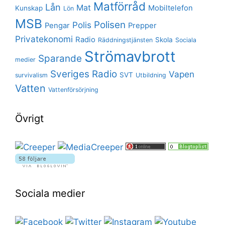
Matförråd
Lån
Mat
Mobiltelefon
Kunskap
Lön
MSB
Polisen
Polis
Pengar
Prepper
Privatekonomi
Radio
Skola
Räddningstjänsten
Sociala
Strömavbrott
Sparande
medier
Sveriges Radio
Vapen
SVT
survivalism
Utbildning
Vatten
Vattenförsörjning
Övrigt
Sociala medier