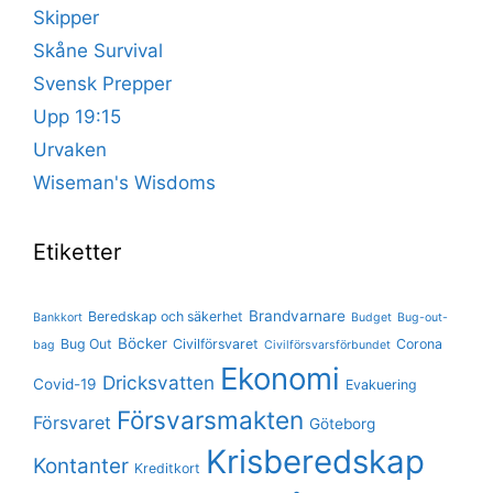
Skipper
Skåne Survival
Svensk Prepper
Upp 19:15
Urvaken
Wiseman's Wisdoms
Etiketter
Brandvarnare
Beredskap och säkerhet
Bankkort
Budget
Bug-out-
Böcker
Bug Out
Civilförsvaret
Corona
bag
Civilförsvarsförbundet
Ekonomi
Dricksvatten
Covid-19
Evakuering
Försvarsmakten
Försvaret
Göteborg
Krisberedskap
Kontanter
Kreditkort