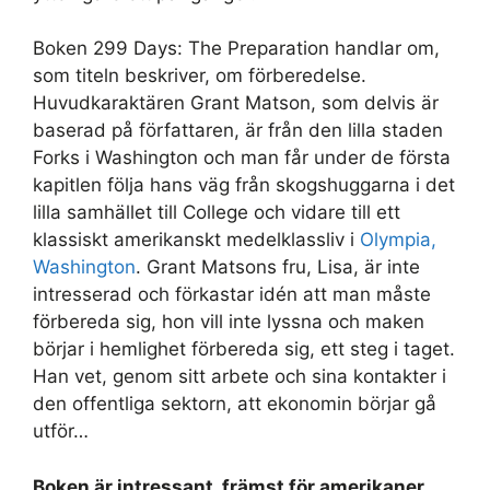
Boken 299 Days: The Preparation handlar om,
som titeln beskriver, om förberedelse.
Huvudkaraktären Grant Matson, som delvis är
baserad på författaren, är från den lilla staden
Forks i Washington och man får under de första
kapitlen följa hans väg från skogshuggarna i det
lilla samhället till College och vidare till ett
klassiskt amerikanskt medelklassliv i
Olympia,
Washington
. Grant Matsons fru, Lisa, är inte
intresserad och förkastar idén att man måste
förbereda sig, hon vill inte lyssna och maken
börjar i hemlighet förbereda sig, ett steg i taget.
Han vet, genom sitt arbete och sina kontakter i
den offentliga sektorn, att ekonomin börjar gå
utför…
Boken är intressant, främst för amerikaner