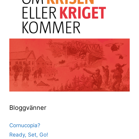
Bloggvänner
Cornucopia?
Ready, Set, Go!