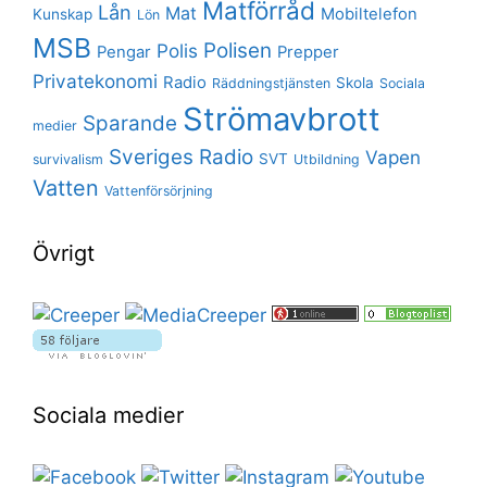
Matförråd
Lån
Mat
Mobiltelefon
Kunskap
Lön
MSB
Polisen
Polis
Pengar
Prepper
Privatekonomi
Radio
Skola
Räddningstjänsten
Sociala
Strömavbrott
Sparande
medier
Sveriges Radio
Vapen
SVT
survivalism
Utbildning
Vatten
Vattenförsörjning
Övrigt
Sociala medier