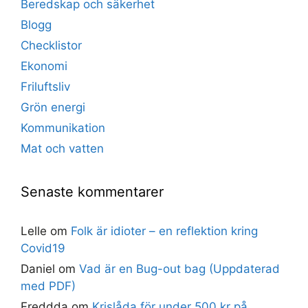
Beredskap och säkerhet
Blogg
Checklistor
Ekonomi
Friluftsliv
Grön energi
Kommunikation
Mat och vatten
Senaste kommentarer
Lelle
om
Folk är idioter – en reflektion kring
Covid19
Daniel
om
Vad är en Bug-out bag (Uppdaterad
med PDF)
Freddda
om
Krislåda för under 500 kr på