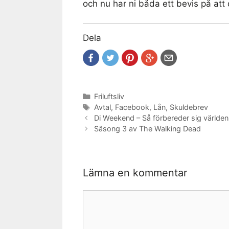
och nu har ni båda ett bevis på att
Dela
Kategorier
Friluftsliv
Etiketter
Avtal
,
Facebook
,
Lån
,
Skuldebrev
Di Weekend – Så förbereder sig världe
Säsong 3 av The Walking Dead
Lämna en kommentar
Kommentar