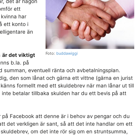
ar, det är någon
mför ett
n kvinna har
 ett konto i
elligentare än
Foto:
buddawiggi
a
är det viktigt
finns b.la. på
ed summan, eventuell ränta och avbetalningsplan.
ig, den som lånat och gärna ett vittne (gärna en jurist
änns formellt med ett skuldebrev när man lånar ut till
 inte betalar tillbaka skulden har du ett bevis på att
r på Facebook att denne är i behov av pengar och du
ra att det verkligen är sant, så att det inte handlar om ett
tt skuldebrev, om det inte rör sig om en struntsumma,