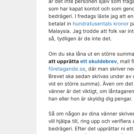
är det inte personen själv som fråg
som har kapat kontot och som geno
bedrägeri. I fredags läste jag att e
betalat in
hundratusentals kronor
på
Malaysia. Jag trodde att folk var int
så, tydligen är de inte det.
Om du ska låna ut en större summ
att upprätta
ett skuldebrev
, mall 
företagande.se
, där man skriver n
Brevet ska sedan skrivas under av d
vid en större summa). Även om det k
vänner är det viktigt, om låntagaren
han eller hon är skyldig dig pengar.
Så om någon av dina vänner skrive
vill hjälpa till, ring upp och verifie
bedrägeri. Efter det upprättar ni e