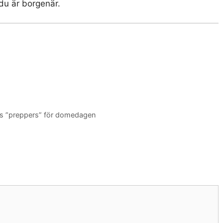
 du är borgenär.
ns ”preppers” för domedagen