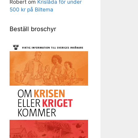
Robert
om
Krislåda för under
500 kr på Biltema
Beställ broschyr