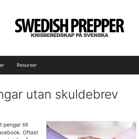
er
Resurser
ngar utan skuldebrev
t pengar till
Facebook. Oftast