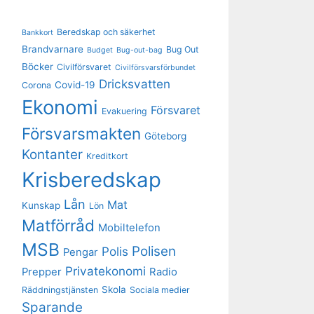
Beredskap och säkerhet
Bankkort
Brandvarnare
Bug Out
Budget
Bug-out-bag
Böcker
Civilförsvaret
Civilförsvarsförbundet
Dricksvatten
Covid-19
Corona
Ekonomi
Försvaret
Evakuering
Försvarsmakten
Göteborg
Kontanter
Kreditkort
Krisberedskap
Lån
Mat
Kunskap
Lön
Matförråd
Mobiltelefon
MSB
Polisen
Polis
Pengar
Privatekonomi
Prepper
Radio
Skola
Räddningstjänsten
Sociala medier
Sparande