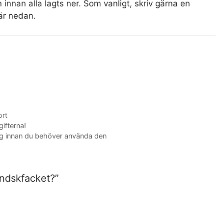
innan alla lagts ner. Som vanligt, skriv gärna en
är nedan.
ort
ifterna!
ing innan du behöver använda den
andskfacket?”