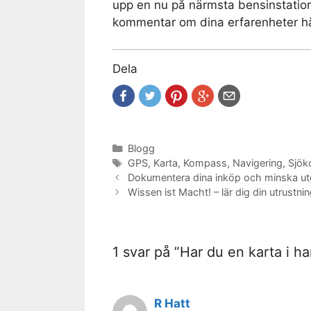
upp en nu på närmsta bensinstation 
kommentar om dina erfarenheter h
Dela
Kategorier
Blogg
Etiketter
GPS
,
Karta
,
Kompass
,
Navigering
,
Sjök
Dokumentera dina inköp och minska utg
Wissen ist Macht! – lär dig din utrustn
1 svar på ”Har du en karta i h
R Hatt