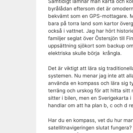
Samtidigt lämnar man karta och ko
byrålådan eftersom det är omodernt
bekvämt som en GPS-mottagare. Me
bara på torra land som kartor över
också i vattnet. Jag har hört histor
familjer seglat över Östersjön till F
uppsättning sjökort som backup om
elektriska skulle börja krångla.
Det är viktigt att lära sig traditi
systemen. Nu menar jag inte att all
använda en kompass och lära sig ty
terräng och urskog för att hitta si
sitter i bilen, men en Sverigekarta 
handlar om att ha plan b, c och d r
Har du en kompass, vet du hur man 
satellitnavigeringen slutat fungera