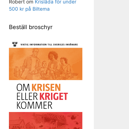
Robert
om
Krislåda för under
500 kr på Biltema
Beställ broschyr