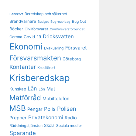
Beredskap och säkerhet
Bankkort
Brandvarnare
Bug Out
Budget
Bug-out-bag
Böcker
Civilförsvaret
Civilförsvarsförbundet
Dricksvatten
Covid-19
Corona
Ekonomi
Försvaret
Evakuering
Försvarsmakten
Göteborg
Kontanter
Kreditkort
Krisberedskap
Lån
Mat
Kunskap
Lön
Matförråd
Mobiltelefon
MSB
Polisen
Polis
Pengar
Privatekonomi
Prepper
Radio
Skola
Räddningstjänsten
Sociala medier
Sparande