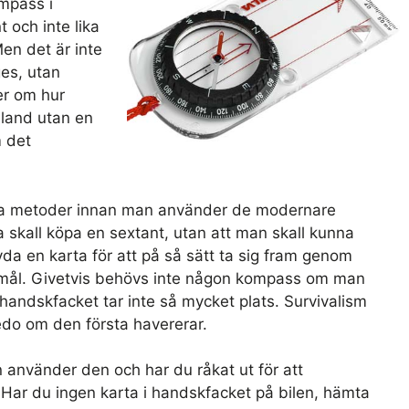
mpass i
 och inte lika
n det är inte
ges, utan
ier om hur
inland utan en
 det
onella metoder innan man använder de modernare
a skall köpa en sextant, utan att man skall kunna
da en karta för att på så sätt ta sig fram genom
tt mål. Givetvis behövs inte någon kompass om man
i handskfacket tar inte så mycket plats. Survivalism
edo om den första havererar.
använder den och har du råkat ut för att
? Har du ingen karta i handskfacket på bilen, hämta