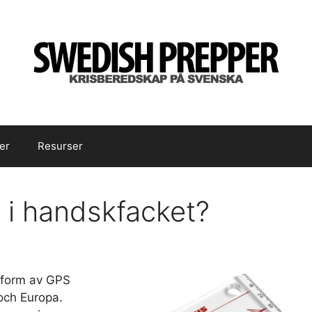
er
Resurser
 i handskfacket?
n form av GPS
 och Europa.