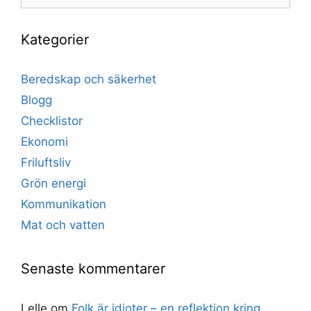
efter:
Kategorier
Beredskap och säkerhet
Blogg
Checklistor
Ekonomi
Friluftsliv
Grön energi
Kommunikation
Mat och vatten
Senaste kommentarer
Lelle
om
Folk är idioter – en reflektion kring