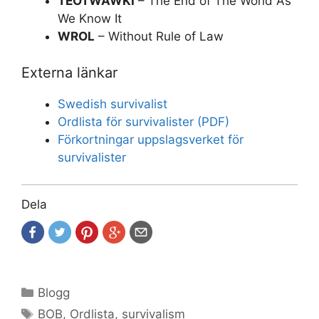
TEOTWAWKI
– The End of The World As
We Know It
WROL
– Without Rule of Law
Externa länkar
Swedish survivalist
Ordlista för survivalister (PDF)
Förkortningar uppslagsverket för
survivalister
Dela
Kategorier
Blogg
Etiketter
BOB
,
Ordlista
,
survivalism