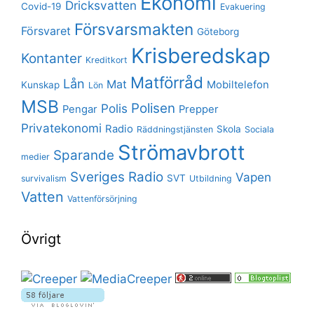
Ekonomi
Dricksvatten
Covid-19
Evakuering
Försvarsmakten
Försvaret
Göteborg
Krisberedskap
Kontanter
Kreditkort
Matförråd
Lån
Mat
Mobiltelefon
Kunskap
Lön
MSB
Polisen
Polis
Pengar
Prepper
Privatekonomi
Radio
Skola
Räddningstjänsten
Sociala
Strömavbrott
Sparande
medier
Sveriges Radio
Vapen
SVT
survivalism
Utbildning
Vatten
Vattenförsörjning
Övrigt