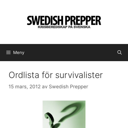
Hoppa
till
innehåll
Meny
Ordlista för survivalister
15 mars, 2012
av
Swedish Prepper