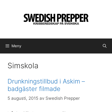
Hoppa
till
innehåll
Meny
Simskola
Drunkningstillbud i Askim –
badgäster filmade
5 augusti, 2015
av
Swedish Prepper