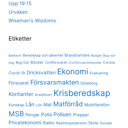
Upp 19:15
Urvaken
Wiseman's Wisdoms
Etiketter
Brandvarnare
Beredskap och säkerhet
Bankkort
Budget
Bug-out-
Böcker
Bug Out
Civilförsvaret
Corona
bag
Civilförsvarsförbundet
Ekonomi
Dricksvatten
Covid-19
Evakuering
Försvarsmakten
Försvaret
Göteborg
Krisberedskap
Kontanter
Kreditkort
Matförråd
Lån
Mat
Mobiltelefon
Kunskap
Lön
MSB
Polisen
Polis
Pengar
Prepper
Privatekonomi
Radio
Skola
Räddningstjänsten
Sociala