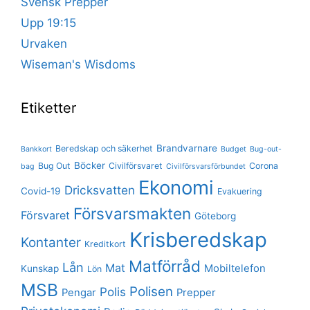
Svensk Prepper
Upp 19:15
Urvaken
Wiseman's Wisdoms
Etiketter
Brandvarnare
Beredskap och säkerhet
Bankkort
Budget
Bug-out-
Böcker
Bug Out
Civilförsvaret
Corona
bag
Civilförsvarsförbundet
Ekonomi
Dricksvatten
Covid-19
Evakuering
Försvarsmakten
Försvaret
Göteborg
Krisberedskap
Kontanter
Kreditkort
Matförråd
Lån
Mat
Mobiltelefon
Kunskap
Lön
MSB
Polisen
Polis
Pengar
Prepper