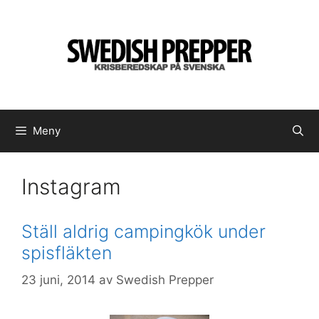
Hoppa
till
innehåll
Meny
Instagram
Ställ aldrig campingkök under
spisfläkten
23 juni, 2014
av
Swedish Prepper