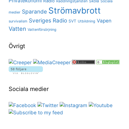
Privatekonomi
Radio
Skola
Räddningstjänsten
Sociala
Strömavbrott
Sparande
medier
Sveriges Radio
Vapen
SVT
survivalism
Utbildning
Vatten
Vattenförsörjning
Övrigt
Sociala medier