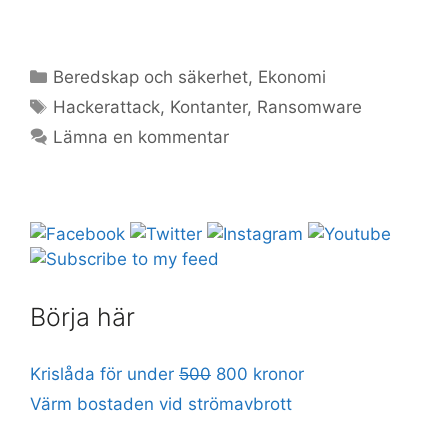
Kategorier
Beredskap och säkerhet
,
Ekonomi
Etiketter
Hackerattack
,
Kontanter
,
Ransomware
Lämna en kommentar
Börja här
Krislåda för under
500
800 kronor
Värm bostaden vid strömavbrott