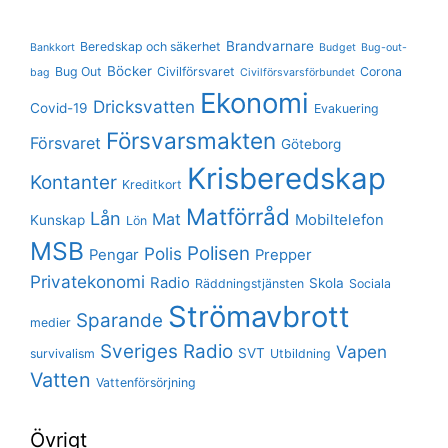
Brandvarnare
Beredskap och säkerhet
Bankkort
Budget
Bug-out-
Böcker
Bug Out
Civilförsvaret
Corona
bag
Civilförsvarsförbundet
Ekonomi
Dricksvatten
Covid-19
Evakuering
Försvarsmakten
Försvaret
Göteborg
Krisberedskap
Kontanter
Kreditkort
Matförråd
Lån
Mat
Mobiltelefon
Kunskap
Lön
MSB
Polisen
Polis
Pengar
Prepper
Privatekonomi
Radio
Skola
Räddningstjänsten
Sociala
Strömavbrott
Sparande
medier
Sveriges Radio
Vapen
SVT
survivalism
Utbildning
Vatten
Vattenförsörjning
Övrigt