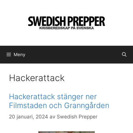
Hoppa
till
innehåll
Meny
Hackerattack
Hackerattack stänger ner
Filmstaden och Granngården
20 januari, 2024
av
Swedish Prepper