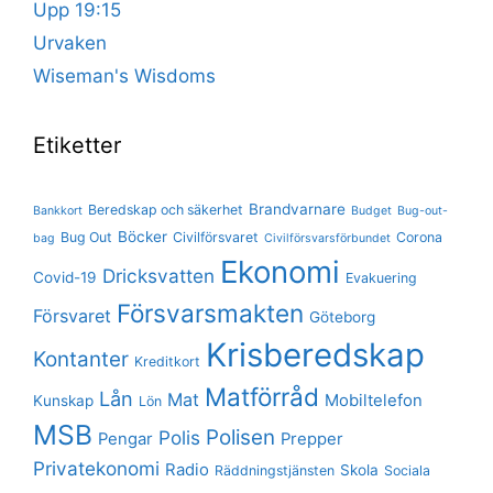
Upp 19:15
Urvaken
Wiseman's Wisdoms
Etiketter
Brandvarnare
Beredskap och säkerhet
Bankkort
Budget
Bug-out-
Böcker
Bug Out
Civilförsvaret
Corona
bag
Civilförsvarsförbundet
Ekonomi
Dricksvatten
Covid-19
Evakuering
Försvarsmakten
Försvaret
Göteborg
Krisberedskap
Kontanter
Kreditkort
Matförråd
Lån
Mat
Mobiltelefon
Kunskap
Lön
MSB
Polisen
Polis
Pengar
Prepper
Privatekonomi
Radio
Skola
Räddningstjänsten
Sociala