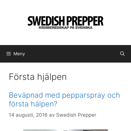
Hoppa
till
innehåll
Meny
Första hjälpen
Beväpnad med pepparspray och
första hälpen?
14 augusti, 2016
av
Swedish Prepper