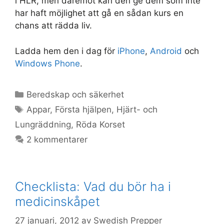
i HLR, men däremot kan den ge dem som inte
har haft möjlighet att gå en sådan kurs en
chans att rädda liv.
Ladda hem den i dag för
iPhone
,
Android
och
Windows Phone
.
Kategorier
Beredskap och säkerhet
Etiketter
Appar
,
Första hjälpen
,
Hjärt- och
Lungräddning
,
Röda Korset
2 kommentarer
Checklista: Vad du bör ha i
medicinskåpet
27 januari, 2012
av
Swedish Prepper