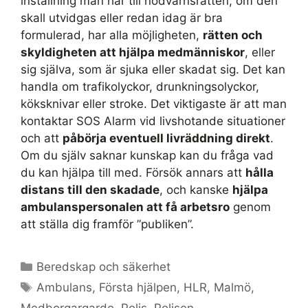
inställning man har till nödvärnsrätten, om den
skall utvidgas eller redan idag är bra
formulerad, har alla möjligheten,
rätten och
skyldigheten att hjälpa medmänniskor
, eller
sig själva, som är sjuka eller skadat sig. Det kan
handla om trafikolyckor, drunkningsolyckor,
köksknivar eller stroke. Det viktigaste är att man
kontaktar SOS Alarm vid livshotande situationer
och att
påbörja eventuell livräddning direkt
.
Om du själv saknar kunskap kan du fråga vad
du kan hjälpa till med. Försök annars att
hålla
distans till den skadade
, och kanske
hjälpa
ambulanspersonalen att få arbetsro
genom
att ställa dig framför ”publiken”.
Kategorier
Beredskap och säkerhet
Etiketter
Ambulans
,
Första hjälpen
,
HLR
,
Malmö
,