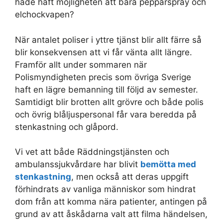
hade haft möjligheten att bära pepparspray och
elchockvapen?
När antalet poliser i yttre tjänst blir allt färre så
blir konsekvensen att vi får vänta allt längre.
Framför allt under sommaren när
Polismyndigheten precis som övriga Sverige
haft en lägre bemanning till följd av semester.
Samtidigt blir brotten allt grövre och både polis
och övrig blåljuspersonal får vara beredda på
stenkastning och glåpord.
Vi vet att både Räddningstjänsten och
ambulanssjukvårdare har blivit
bemötta med
stenkastning
, men också att deras uppgift
förhindrats av vanliga människor som hindrat
dom från att komma nära patienter, antingen på
grund av att åskådarna valt att filma händelsen,