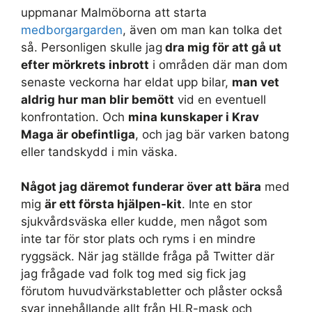
uppmanar Malmöborna att starta
medborgargarden
, även om man kan tolka det
så. Personligen skulle jag
dra mig för att gå ut
efter mörkrets inbrott
i områden där man dom
senaste veckorna har eldat upp bilar,
man vet
aldrig hur man blir bemött
vid en eventuell
konfrontation. Och
mina kunskaper i Krav
Maga är obefintliga
, och jag bär varken batong
eller tandskydd i min väska.
Något jag däremot funderar över att bära
med
mig
är ett första hjälpen-kit
. Inte en stor
sjukvårdsväska eller kudde, men något som
inte tar för stor plats och ryms i en mindre
ryggsäck. När jag ställde fråga på Twitter där
jag frågade vad folk tog med sig fick jag
förutom huvudvärkstabletter och plåster också
svar innehållande allt från HLR-mask och