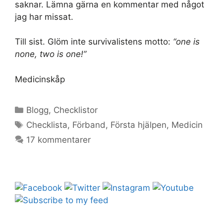
saknar. Lämna gärna en kommentar med något
jag har missat.
Till sist. Glöm inte survivalistens motto:
“one is
none, two is one!”
Medicinskåp
Kategorier
Blogg
,
Checklistor
Etiketter
Checklista
,
Förband
,
Första hjälpen
,
Medicin
17 kommentarer