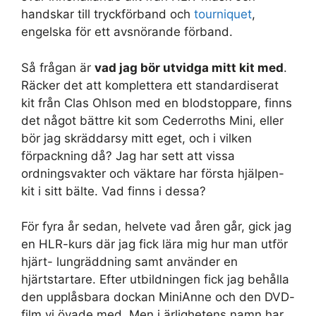
handskar till tryckförband och
tourniquet
,
engelska för ett avsnörande förband.
Så frågan är
vad jag bör utvidga mitt kit med
.
Räcker det att komplettera ett standardiserat
kit från Clas Ohlson med en blodstoppare, finns
det något bättre kit som Cederroths Mini, eller
bör jag skräddarsy mitt eget, och i vilken
förpackning då? Jag har sett att vissa
ordningsvakter och väktare har första hjälpen-
kit i sitt bälte. Vad finns i dessa?
För fyra år sedan, helvete vad åren går, gick jag
en HLR-kurs där jag fick lära mig hur man utför
hjärt- lungräddning samt använder en
hjärtstartare. Efter utbildningen fick jag behålla
den upplåsbara dockan MiniAnne och den DVD-
film vi övade med. Men i ärlighetens namn har