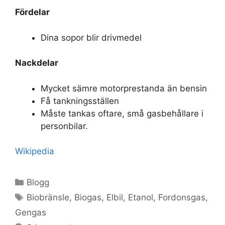
Fördelar
Dina sopor blir drivmedel
Nackdelar
Mycket sämre motorprestanda än bensin
Få tankningsställen
Måste tankas oftare, små gasbehållare i
personbilar.
Wikipedia
Kategorier
Blogg
Etiketter
Biobränsle
,
Biogas
,
Elbil
,
Etanol
,
Fordonsgas
,
Gengas