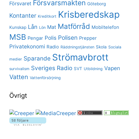
Försvarsmakten
Försvaret
Göteborg
Krisberedskap
Kontanter
Kreditkort
Matförråd
Lån
Mat
Mobiltelefon
Kunskap
Lön
MSB
Polisen
Polis
Pengar
Prepper
Privatekonomi
Radio
Skola
Räddningstjänsten
Sociala
Strömavbrott
Sparande
medier
Sveriges Radio
Vapen
SVT
survivalism
Utbildning
Vatten
Vattenförsörjning
Övrigt