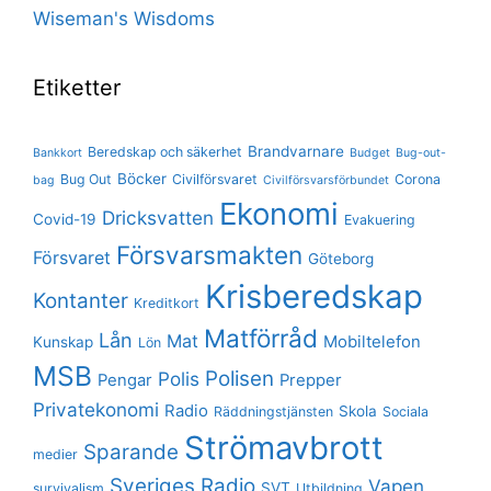
Wiseman's Wisdoms
Etiketter
Brandvarnare
Beredskap och säkerhet
Bankkort
Budget
Bug-out-
Böcker
Bug Out
Civilförsvaret
Corona
bag
Civilförsvarsförbundet
Ekonomi
Dricksvatten
Covid-19
Evakuering
Försvarsmakten
Försvaret
Göteborg
Krisberedskap
Kontanter
Kreditkort
Matförråd
Lån
Mat
Mobiltelefon
Kunskap
Lön
MSB
Polisen
Polis
Pengar
Prepper
Privatekonomi
Radio
Skola
Räddningstjänsten
Sociala
Strömavbrott
Sparande
medier
Sveriges Radio
Vapen
SVT
survivalism
Utbildning