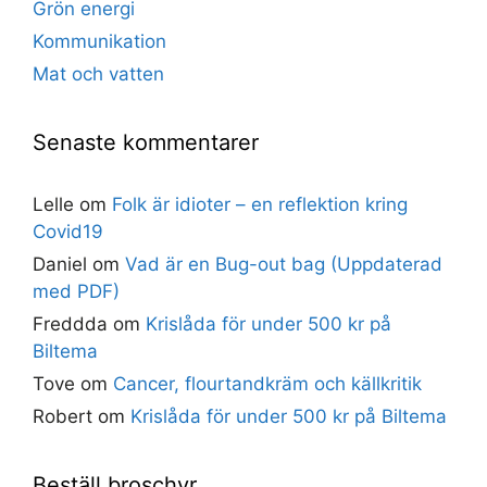
Grön energi
Kommunikation
Mat och vatten
Senaste kommentarer
Lelle
om
Folk är idioter – en reflektion kring
Covid19
Daniel
om
Vad är en Bug-out bag (Uppdaterad
med PDF)
Freddda
om
Krislåda för under 500 kr på
Biltema
Tove
om
Cancer, flourtandkräm och källkritik
Robert
om
Krislåda för under 500 kr på Biltema
Beställ broschyr