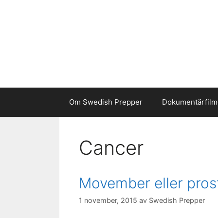
Hoppa
till
innehåll
Om Swedish Prepper
Dokumentärfilm
Cancer
Movember eller pros
1 november, 2015
av
Swedish Prepper