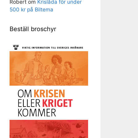
Robert
om
Krislåda för under
500 kr på Biltema
Beställ broschyr