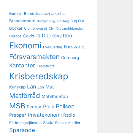
Beredskap och säkerhet
Bankkort
Brandvarnare
Bug Out
Budget
Bug-out-bag
Böcker
Civilförsvaret
Civilförsvarsförbundet
Dricksvatten
Covid-19
Corona
Ekonomi
Försvaret
Evakuering
Försvarsmakten
Göteborg
Kontanter
Kreditkort
Krisberedskap
Lån
Mat
Kunskap
Lön
Matförråd
Mobiltelefon
MSB
Polisen
Polis
Pengar
Privatekonomi
Prepper
Radio
Skola
Räddningstjänsten
Sociala medier
Sparande