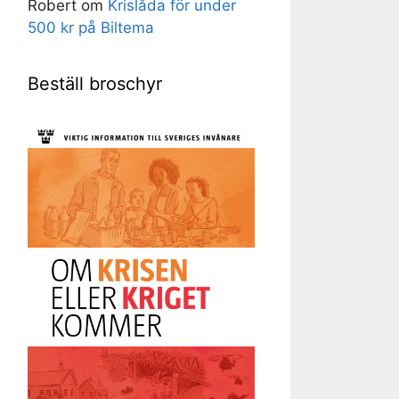
Robert
om
Krislåda för under
500 kr på Biltema
Beställ broschyr