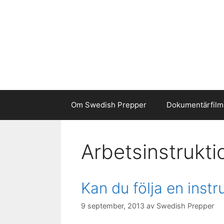
Hoppa
till
innehåll
Om Swedish Prepper
Dokumentärfilm
Arbetsinstrukti
Kan du följa en instr
9 september, 2013
av
Swedish Prepper