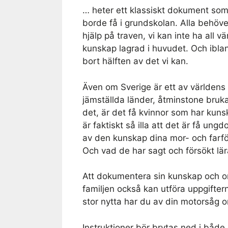
… heter ett klassiskt dokument som
borde få i grundskolan. Alla behöver
hjälp på traven, vi kan inte ha all v
kunskap lagrad i huvudet. Och ibla
bort hälften av det vi kan.
Även om Sverige är ett av världens
jämställda länder, åtminstone bruk
det, är det få kvinnor som har kuns
är faktiskt så illa att det är få u
av den kunskap dina mor- och farföräl
Och vad de har sagt och försökt lära
Att dokumentera sin kunskap och omv
familjen också kan utföra uppgifter
stor nytta har du av din motorsåg o
Instruktioner bör brytas ned i båd