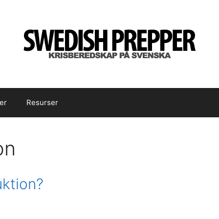
er
Resurser
on
uktion?