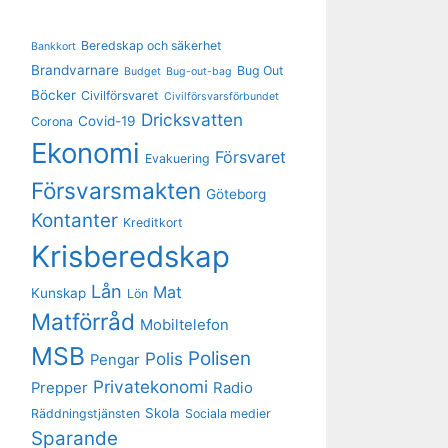
Beredskap och säkerhet
Bankkort
Brandvarnare
Bug Out
Budget
Bug-out-bag
Böcker
Civilförsvaret
Civilförsvarsförbundet
Dricksvatten
Covid-19
Corona
Ekonomi
Försvaret
Evakuering
Försvarsmakten
Göteborg
Kontanter
Kreditkort
Krisberedskap
Lån
Mat
Kunskap
Lön
Matförråd
Mobiltelefon
MSB
Polisen
Polis
Pengar
Privatekonomi
Prepper
Radio
Skola
Räddningstjänsten
Sociala medier
Sparande