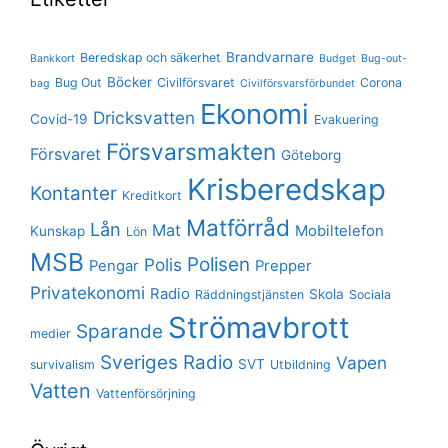
Brandvarnare
Beredskap och säkerhet
Bankkort
Budget
Bug-out-
Böcker
Bug Out
Civilförsvaret
Corona
bag
Civilförsvarsförbundet
Ekonomi
Dricksvatten
Covid-19
Evakuering
Försvarsmakten
Försvaret
Göteborg
Krisberedskap
Kontanter
Kreditkort
Matförråd
Lån
Mat
Mobiltelefon
Kunskap
Lön
MSB
Polisen
Polis
Pengar
Prepper
Privatekonomi
Radio
Skola
Räddningstjänsten
Sociala
Strömavbrott
Sparande
medier
Sveriges Radio
Vapen
SVT
survivalism
Utbildning
Vatten
Vattenförsörjning