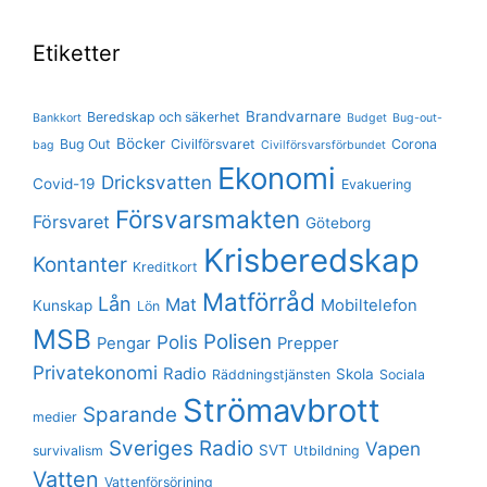
Etiketter
Brandvarnare
Beredskap och säkerhet
Bankkort
Budget
Bug-out-
Böcker
Bug Out
Civilförsvaret
Corona
bag
Civilförsvarsförbundet
Ekonomi
Dricksvatten
Covid-19
Evakuering
Försvarsmakten
Försvaret
Göteborg
Krisberedskap
Kontanter
Kreditkort
Matförråd
Lån
Mat
Mobiltelefon
Kunskap
Lön
MSB
Polisen
Polis
Pengar
Prepper
Privatekonomi
Radio
Skola
Räddningstjänsten
Sociala
Strömavbrott
Sparande
medier
Sveriges Radio
Vapen
SVT
survivalism
Utbildning
Vatten
Vattenförsörjning