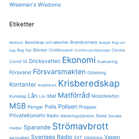
Wiseman's Wisdoms
Etiketter
Brandvarnare
Beredskap och säkerhet
Bankkort
Budget
Bug-out-
Böcker
Bug Out
Civilförsvaret
Corona
bag
Civilförsvarsförbundet
Ekonomi
Dricksvatten
Covid-19
Evakuering
Försvarsmakten
Försvaret
Göteborg
Krisberedskap
Kontanter
Kreditkort
Matförråd
Lån
Mat
Mobiltelefon
Kunskap
Lön
MSB
Polisen
Polis
Pengar
Prepper
Privatekonomi
Radio
Skola
Räddningstjänsten
Sociala
Strömavbrott
Sparande
medier
Sveriges Radio
Vapen
SVT
survivalism
Utbildning