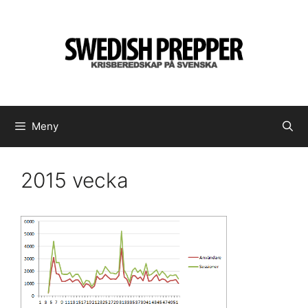
Hoppa
till
innehåll
Meny
2015 vecka