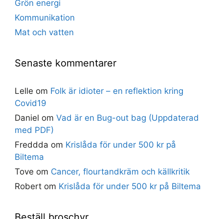
Grön energi
Kommunikation
Mat och vatten
Senaste kommentarer
Lelle
om
Folk är idioter – en reflektion kring
Covid19
Daniel
om
Vad är en Bug-out bag (Uppdaterad
med PDF)
Freddda
om
Krislåda för under 500 kr på
Biltema
Tove
om
Cancer, flourtandkräm och källkritik
Robert
om
Krislåda för under 500 kr på Biltema
Beställ broschyr