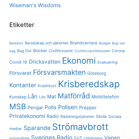
Wiseman's Wisdoms
Etiketter
Brandvarnare
Beredskap och säkerhet
Bankkort
Budget
Bug-out-
Böcker
Bug Out
Civilförsvaret
Corona
bag
Civilförsvarsförbundet
Ekonomi
Dricksvatten
Covid-19
Evakuering
Försvarsmakten
Försvaret
Göteborg
Krisberedskap
Kontanter
Kreditkort
Matförråd
Lån
Mat
Mobiltelefon
Kunskap
Lön
MSB
Polisen
Polis
Pengar
Prepper
Privatekonomi
Radio
Skola
Räddningstjänsten
Sociala
Strömavbrott
Sparande
medier
Sveriges Radio
Vapen
SVT
survivalism
Utbildning