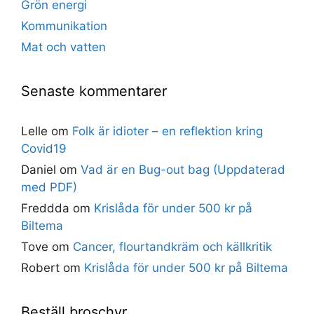
Grön energi
Kommunikation
Mat och vatten
Senaste kommentarer
Lelle
om
Folk är idioter – en reflektion kring
Covid19
Daniel
om
Vad är en Bug-out bag (Uppdaterad
med PDF)
Freddda
om
Krislåda för under 500 kr på
Biltema
Tove
om
Cancer, flourtandkräm och källkritik
Robert
om
Krislåda för under 500 kr på Biltema
Beställ broschyr