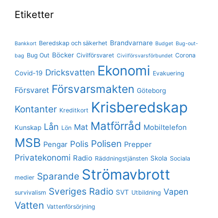
Etiketter
Brandvarnare
Beredskap och säkerhet
Bankkort
Budget
Bug-out-
Böcker
Bug Out
Civilförsvaret
Corona
bag
Civilförsvarsförbundet
Ekonomi
Dricksvatten
Covid-19
Evakuering
Försvarsmakten
Försvaret
Göteborg
Krisberedskap
Kontanter
Kreditkort
Matförråd
Lån
Mat
Mobiltelefon
Kunskap
Lön
MSB
Polisen
Polis
Pengar
Prepper
Privatekonomi
Radio
Skola
Räddningstjänsten
Sociala
Strömavbrott
Sparande
medier
Sveriges Radio
Vapen
SVT
survivalism
Utbildning
Vatten
Vattenförsörjning