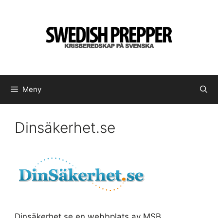
Hoppa
till
innehåll
Meny
Dinsäkerhet.se
Dinsäkerhet.se en webbplats av MSB