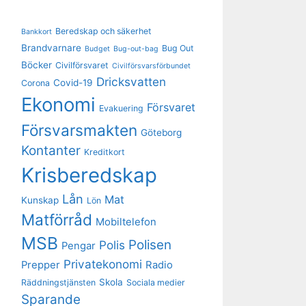
Beredskap och säkerhet
Bankkort
Brandvarnare
Bug Out
Budget
Bug-out-bag
Böcker
Civilförsvaret
Civilförsvarsförbundet
Dricksvatten
Covid-19
Corona
Ekonomi
Försvaret
Evakuering
Försvarsmakten
Göteborg
Kontanter
Kreditkort
Krisberedskap
Lån
Mat
Kunskap
Lön
Matförråd
Mobiltelefon
MSB
Polisen
Polis
Pengar
Privatekonomi
Prepper
Radio
Skola
Räddningstjänsten
Sociala medier
Sparande