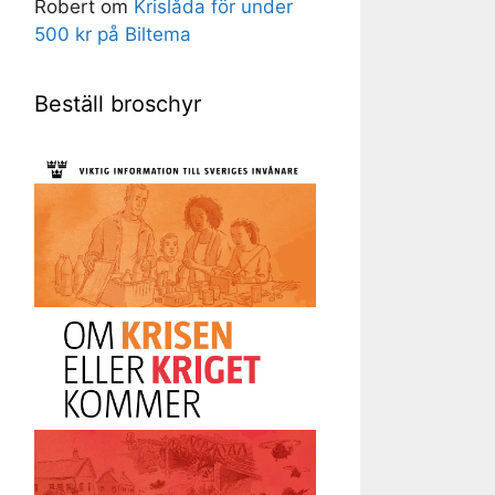
Robert
om
Krislåda för under
500 kr på Biltema
Beställ broschyr