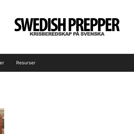
er
Resurser