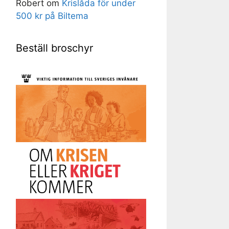
Robert
om
Krislåda för under
500 kr på Biltema
Beställ broschyr