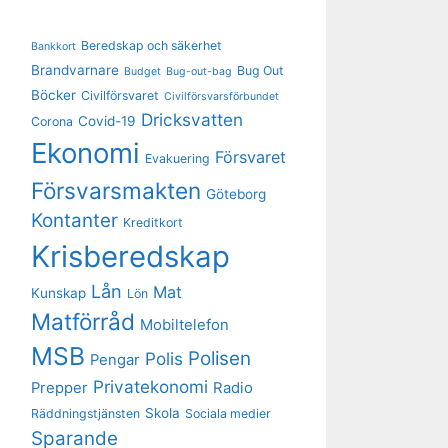
Beredskap och säkerhet
Bankkort
Brandvarnare
Bug Out
Budget
Bug-out-bag
Böcker
Civilförsvaret
Civilförsvarsförbundet
Dricksvatten
Covid-19
Corona
Ekonomi
Försvaret
Evakuering
Försvarsmakten
Göteborg
Kontanter
Kreditkort
Krisberedskap
Lån
Mat
Kunskap
Lön
Matförråd
Mobiltelefon
MSB
Polisen
Polis
Pengar
Privatekonomi
Prepper
Radio
Skola
Räddningstjänsten
Sociala medier
Sparande