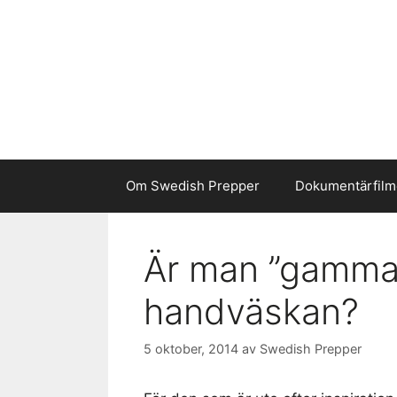
Hoppa
till
innehåll
Om Swedish Prepper
Dokumentärfilm
Är man ”gammal
handväskan?
5 oktober, 2014
av
Swedish Prepper