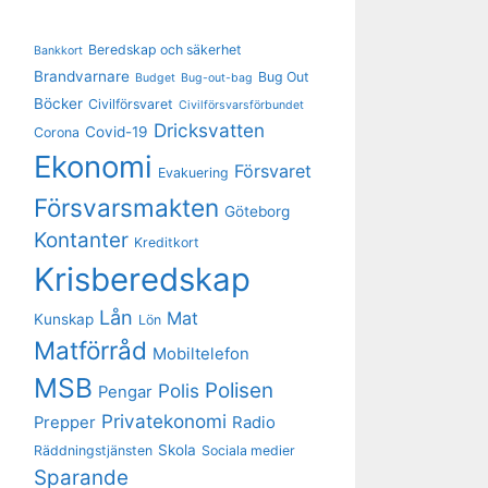
Beredskap och säkerhet
Bankkort
Brandvarnare
Bug Out
Budget
Bug-out-bag
Böcker
Civilförsvaret
Civilförsvarsförbundet
Dricksvatten
Covid-19
Corona
Ekonomi
Försvaret
Evakuering
Försvarsmakten
Göteborg
Kontanter
Kreditkort
Krisberedskap
Lån
Mat
Kunskap
Lön
Matförråd
Mobiltelefon
MSB
Polisen
Polis
Pengar
Privatekonomi
Prepper
Radio
Skola
Räddningstjänsten
Sociala medier
Sparande