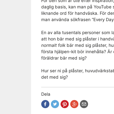
För den som är ute efter inspiration
daglig basis, kan man på YouTube
liknande ord för handväska. För de
man använda sökfrasen ”Every Day C
En av alla tusentals personer som l
att hon bär med sig plåster i handvä
normalt folk
bär med sig plåster, h
första hjälpen-kit bör innehålla? Ä
föräldrar bär med sig?
Hur ser ni på plåster, huvudvärksta
det med sig?
Dela