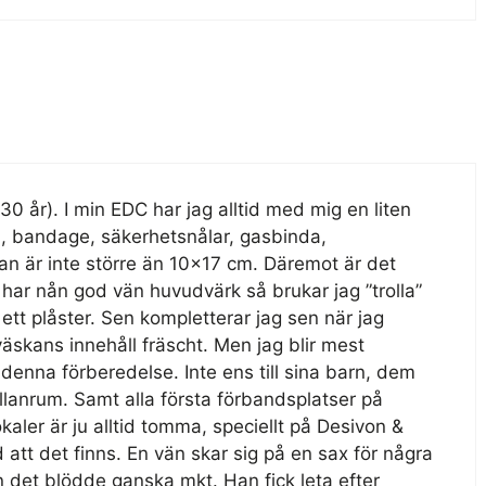
 30 år). I min EDC har jag alltid med mig en liten
n, bandage, säkerhetsnålar, gasbinda,
n är inte större än 10×17 cm. Däremot är det
har nån god vän huvudvärk så brukar jag ”trolla”
ett plåster. Sen kompletterar jag sen när jag
väskans innehåll fräscht. Men jag blir mest
 denna förberedelse. Inte ens till sina barn, dem
lanrum. Samt alla första förbandsplatser på
kaler är ju alltid tomma, speciellt på Desivon &
 att det finns. En vän skar sig på en sax för några
en det blödde ganska mkt. Han fick leta efter