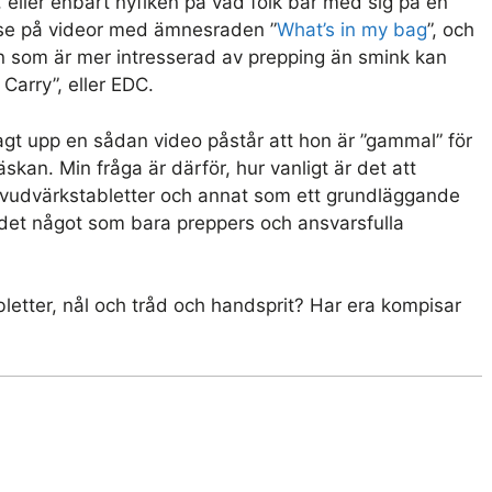
, eller enbart nyfiken på vad folk bär med sig på en
 se på videor med ämnesraden ”
What’s in my bag
”, och
n som är mer intresserad av prepping än smink kan
arry”, eller EDC.
agt upp en sådan video påstår att hon är ”gammal” för
skan. Min fråga är därför, hur vanligt är det att
uvudvärkstabletter och annat som ett grundläggande
r det något som bara preppers och ansvarsfulla
bletter, nål och tråd och handsprit? Har era kompisar