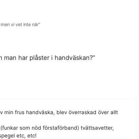
en vi vet inte när”
m man har plåster i handväskan?”
av min frus handväska, blev överraskad över allt
a(funkar som nöd förstaförband) tvättsavetter,
spegel etc, etc!