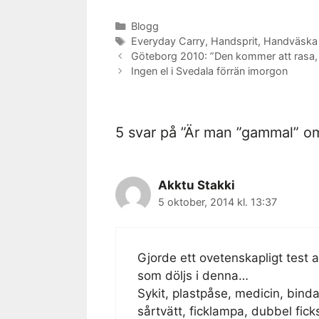
Kategorier
Blogg
Etiketter
Everyday Carry
,
Handsprit
,
Handväska
Göteborg 2010: ”Den kommer att rasa, m
Ingen el i Svedala förrän imorgon
5 svar på ”Är man ”gammal” o
Akktu Stakki
5 oktober, 2014 kl. 13:37
Gjorde ett ovetenskapligt test 
som döljs i denna…
Sykit, plastpåse, medicin, bind
sårtvätt, ficklampa, dubbel fick