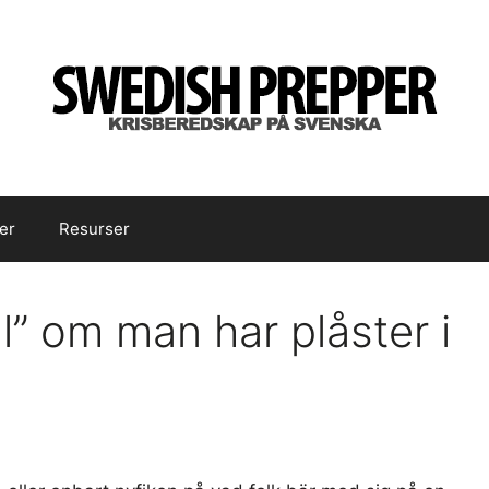
er
Resurser
” om man har plåster i