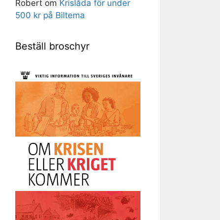
Robert
om
Krislåda för under
500 kr på Biltema
Beställ broschyr