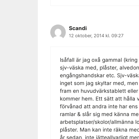
Scandi
12 oktober, 2014 kl. 09:27
Isåfall är jag oxå gammal (kring
sjv-väska med, plåster, alvedo
engångshandskar etc. Sjv-väska
inget som jag skyltar med, men 
fram en huvudvärkstablett eller 
kommer hem. Ett sätt att hålla 
förvånad att andra inte har ens
ramlar & slår sig med känna mel
arbetsplatser/skolor/allmänna lo
plåster. Man kan inte räkna med
år sedan, inte jätteallvarligt m