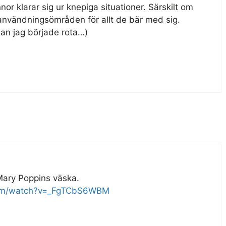
nor klarar sig ur knepiga situationer. Särskilt om
användningsömråden för allt de bär med sig.
nan jag började rota…)
Mary Poppins väska.
com/watch?v=_FgTCbS6WBM