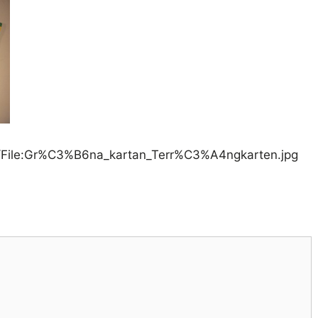
i/File:Gr%C3%B6na_kartan_Terr%C3%A4ngkarten.jpg