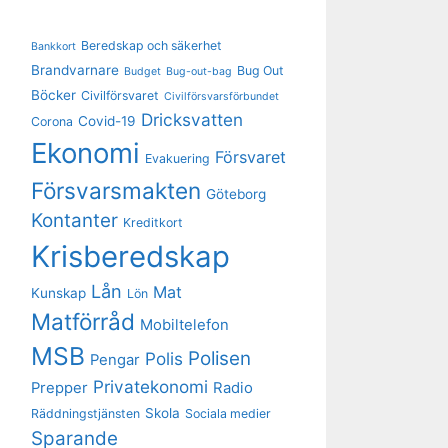
Beredskap och säkerhet
Bankkort
Brandvarnare
Bug Out
Budget
Bug-out-bag
Böcker
Civilförsvaret
Civilförsvarsförbundet
Dricksvatten
Covid-19
Corona
Ekonomi
Försvaret
Evakuering
Försvarsmakten
Göteborg
Kontanter
Kreditkort
Krisberedskap
Lån
Mat
Kunskap
Lön
Matförråd
Mobiltelefon
MSB
Polisen
Polis
Pengar
Privatekonomi
Prepper
Radio
Skola
Räddningstjänsten
Sociala medier
Sparande