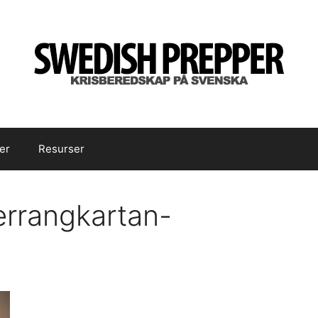
er
Resurser
errangkartan-