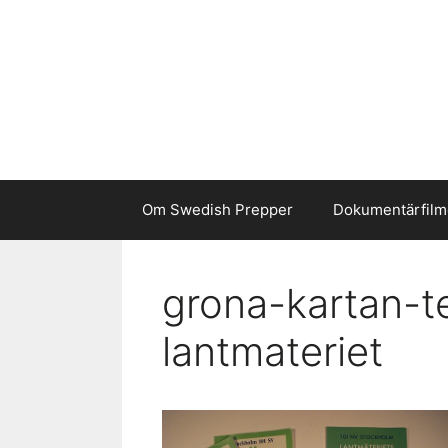
Hoppa
till
innehåll
Om Swedish Prepper
Dokumentärfilm
grona-kartan-t
lantmateriet