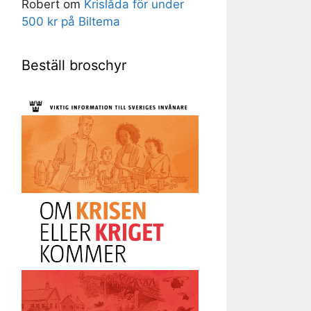
Robert
om
Krislåda för under
500 kr på Biltema
Beställ broschyr