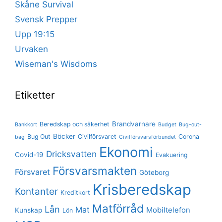
Skåne Survival
Svensk Prepper
Upp 19:15
Urvaken
Wiseman's Wisdoms
Etiketter
Brandvarnare
Beredskap och säkerhet
Bankkort
Budget
Bug-out-
Böcker
Bug Out
Civilförsvaret
Corona
bag
Civilförsvarsförbundet
Ekonomi
Dricksvatten
Covid-19
Evakuering
Försvarsmakten
Försvaret
Göteborg
Krisberedskap
Kontanter
Kreditkort
Matförråd
Lån
Mat
Mobiltelefon
Kunskap
Lön