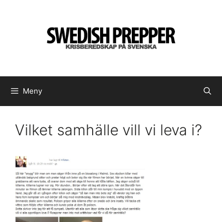
Hoppa
till
innehåll
Meny
Vilket samhälle vill vi leva i?