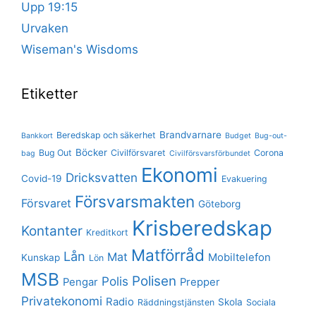
Upp 19:15
Urvaken
Wiseman's Wisdoms
Etiketter
Brandvarnare
Beredskap och säkerhet
Bankkort
Budget
Bug-out-
Böcker
Bug Out
Civilförsvaret
Corona
bag
Civilförsvarsförbundet
Ekonomi
Dricksvatten
Covid-19
Evakuering
Försvarsmakten
Försvaret
Göteborg
Krisberedskap
Kontanter
Kreditkort
Matförråd
Lån
Mat
Mobiltelefon
Kunskap
Lön
MSB
Polisen
Polis
Pengar
Prepper
Privatekonomi
Radio
Skola
Räddningstjänsten
Sociala