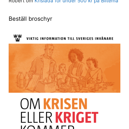
Robert
om
Krislåda för under 500 kr på Biltema
Beställ broschyr