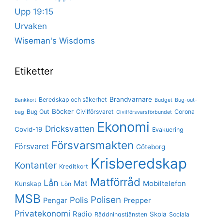
Upp 19:15
Urvaken
Wiseman's Wisdoms
Etiketter
Brandvarnare
Beredskap och säkerhet
Bankkort
Budget
Bug-out-
Böcker
Bug Out
Civilförsvaret
Corona
bag
Civilförsvarsförbundet
Ekonomi
Dricksvatten
Covid-19
Evakuering
Försvarsmakten
Försvaret
Göteborg
Krisberedskap
Kontanter
Kreditkort
Matförråd
Lån
Mat
Mobiltelefon
Kunskap
Lön
MSB
Polisen
Polis
Pengar
Prepper
Privatekonomi
Radio
Skola
Räddningstjänsten
Sociala