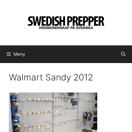
Hoppa
till
innehåll
Meny
Walmart Sandy 2012